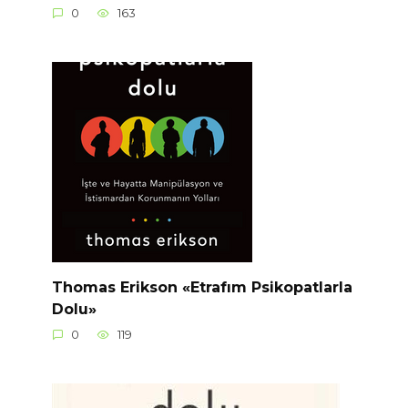
0
163
Thomas Erikson «Etrafım Psikopatlarla
Dolu»
0
119