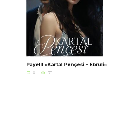
Payelll «Kartal Pençesi – Ebruli»
0
311