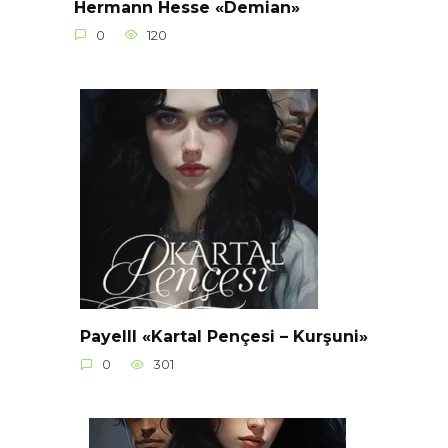
Hermann Hesse «Demian»
0
120
Payelll «Kartal Pençesi – Kurşuni»
0
301