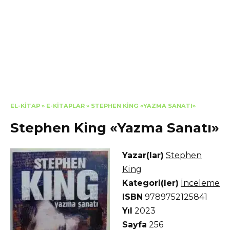
EL-KITAP
»
E-KITAPLAR
»
STEPHEN KING «YAZMA SANATI»
Stephen King «Yazma Sanatı»
Yazar(lar)
Stephen
King
Kategori(ler)
İnceleme
ISBN
9789752125841
Yıl
2023
Sayfa
256