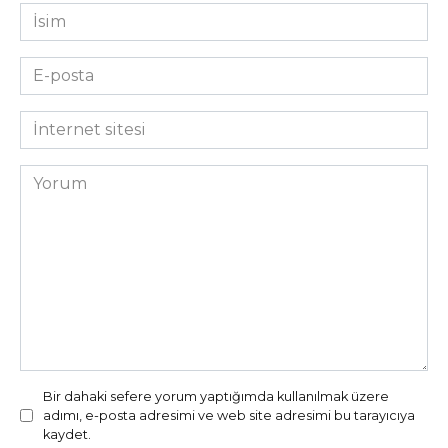
İsim
*
E-
posta
*
İnternet
sitesi
Yorum
Bir dahaki sefere yorum yaptığımda kullanılmak üzere
adımı, e-posta adresimi ve web site adresimi bu tarayıcıya
kaydet.