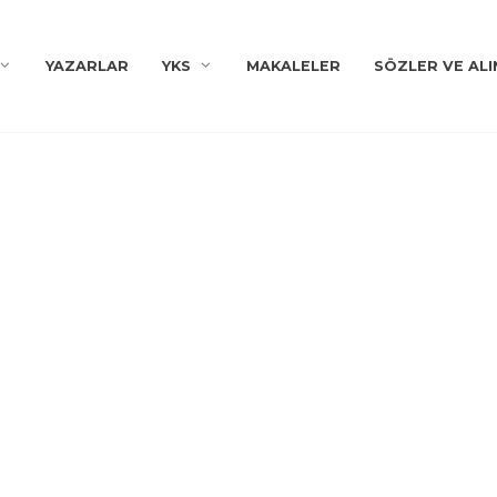
YAZARLAR
YKS
MAKALELER
SÖZLER VE ALI