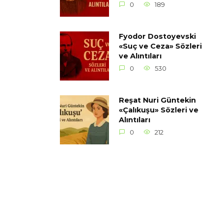
0
189
Fyodor Dostoyevski
«Suç ve Ceza» Sözleri
ve Alıntıları
0
530
Reşat Nuri Güntekin
«Çalıkuşu» Sözleri ve
Alıntıları
0
212