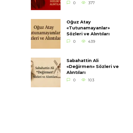
0
377
Oğuz Atay
«Tutunamayanlar»
Sözleri ve Alıntıları
0
439
Sabahattin Ali
«Değirmen» Sözleri ve
Alıntıları
0
103