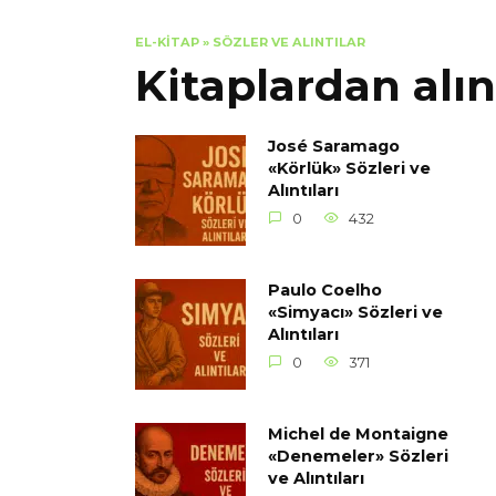
EL-KITAP
»
SÖZLER VE ALINTILAR
Kitaplardan alın
José Saramago
«Körlük» Sözleri ve
Alıntıları
0
432
Paulo Coelho
«Simyacı» Sözleri ve
Alıntıları
0
371
Michel de Montaigne
«Denemeler» Sözleri
ve Alıntıları