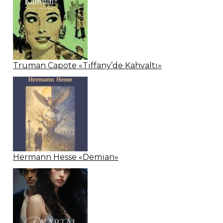
Truman Capote «Tiffany’de Kahvaltı»
Hermann Hesse «Demian»