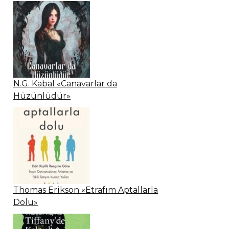
N.G. Kabal «Canavarlar da
Hüzünlüdür»
Thomas Erikson «Etrafım Aptallarla
Dolu»