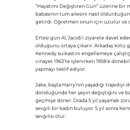
“Hayatımı Değiştiren Gün” üzerine bir m
babasının tüm ailesini nasıl öldürdüğünü
getirdi. Öğretmen onun için üzülür ve o
Ertesi gün Al, Jacob’ı ziyarete davet ede
olduğunu ortaya çıkarır. Arkadaş kötü 
Kennedy suikastını engellemeye çalıştığı
cinayet 1963’te işlenirken 1958’e dönebi
yapmayı teklif ediyor.
Jake, başta Harry’nin yaşadığı trajediyi
döndüğünde her şeyin değiştiğini ve bam
geçmişe döner. Orada 5 yıl yaşamak zoru
sevgili bir kadın buluyor. 5 yıl sonra Ke
sevgilisi ölür.