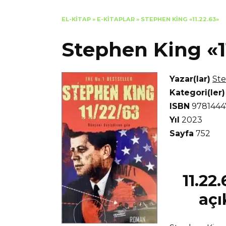
EL-KITAP
»
E-KITAPLAR
»
STEPHEN KING «11.22.63»
Stephen King «1
Yazar(lar)
St
Kategori(ler)
ISBN
9781444
Yıl
2023
Sayfa
752
11.22
açı