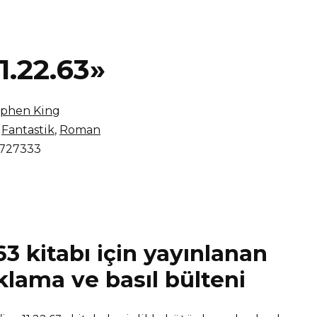
1.22.63»
ephen King
Fantastik
,
Roman
727333
.63 kitabı için yayınlanan
klama ve basıl bülteni