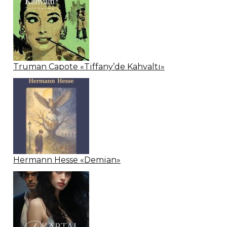
Truman Capote «Tiffany’de Kahvaltı»
Hermann Hesse «Demian»