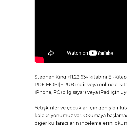
Stephen King «11.22.63» kitabını El-Kit
PDF|MOBI|EPUB indir veya online e-kitap
iPhone, PC (bilgisayar) veya iPad için u
Yetişkinler ve çocuklar için geniş bir ki
koleksiyonumuz var. Okumaya başlamadan
diğer kullanıcıların incelemelerini okuma