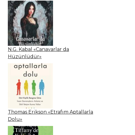
N.G. Kabal «Canavarlar da
Hüzünlüdür»
Thomas Erikson «Etrafım Aptallarla
Dolu»