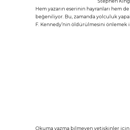
Stephen King’
Hem yazarın eserinin hayranları hem de 
beğeniliyor. Bu, zamanda yolculuk yapab
F. Kennedy’nin öldürülmesini önlemek i
Okuma yazma bilmeyen yetişkinler için 