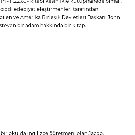
in «11.22.63» kitabı kesinlikle kütüphanede olmalı.
ciddi edebiyat eleştirmenleri tarafından
ilen ve Amerika Birleşik Devletleri Başkanı John
steyen bir adam hakkında bir kitap.
bir okulda İngilizce öğretmeni olan Jacob,