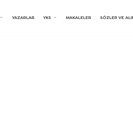
YAZARLAR
YKS
MAKALELER
SÖZLER VE ALI