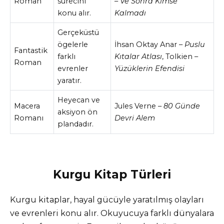
Roman
sürecini
–
Ve Sonra Kimse
konu alır.
Kalmadı
Gerçeküstü
ögelerle
İhsan Oktay Anar –
Puslu
Fantastik
farklı
Kıtalar Atlası
, Tolkien –
Roman
evrenler
Yüzüklerin Efendisi
yaratır.
Heyecan ve
Macera
Jules Verne –
80 Günde
aksiyon ön
Romanı
Devri Alem
plandadır.
Kurgu Kitap Türleri
Kurgu kitaplar, hayal gücüyle yaratılmış olayları
ve evrenleri konu alır. Okuyucuya farklı dünyalara