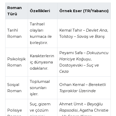
Roman
Özellikleri
Örnek Eser (TR/Yabancı)
Türü
Tarihsel
Tarihî
olayları
Kemal Tahir –
Devlet Ana
,
Roman
kurmaca ile
Tolstoy –
Savaş ve Barış
birleştirir.
Peyami Safa –
Dokuzuncu
Karakterlerin
Psikolojik
Hariciye Koğuşu
,
iç dünyasına
Roman
Dostoyevski –
Suç ve
odaklanır.
Ceza
Toplumsal
Sosyal
Orhan Kemal –
Bereketli
sorunları
Roman
Topraklar Üzerinde
işler.
Suç, gizem
Ahmet Ümit –
Beyoğlu
Polisiye
ve çözüm
Rapsodisi
, Agatha Christie