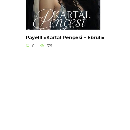
Payelll «Kartal Pençesi – Ebruli»
0
319