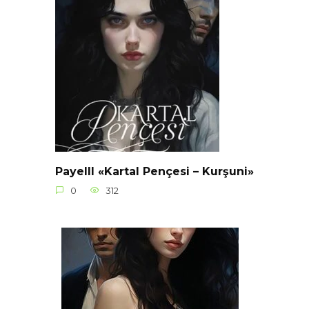
Payelll «Kartal Pençesi – Kurşuni»
0
312