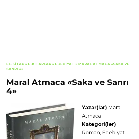
EL-KITAP
»
E-KITAPLAR
»
EDEBIYAT
»
MARAL ATMACA «SAKA VE
SANRI 4»
Maral Atmaca «Saka ve Sanrı
4»
Yazar(lar)
Maral
Atmaca
Kategori(ler)
Roman, Edebiyat