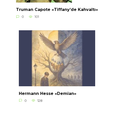
Truman Capote «Tiffany’de Kahvaltı»
0
101
Hermann Hesse «Demian»
0
128