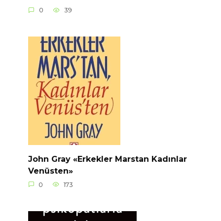
0
39
John Gray «Erkekler Marstan Kadınlar
Venüsten»
0
173