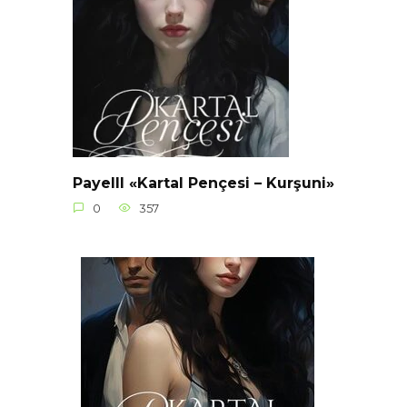
Payelll «Kartal Pençesi – Kurşuni»
0
357