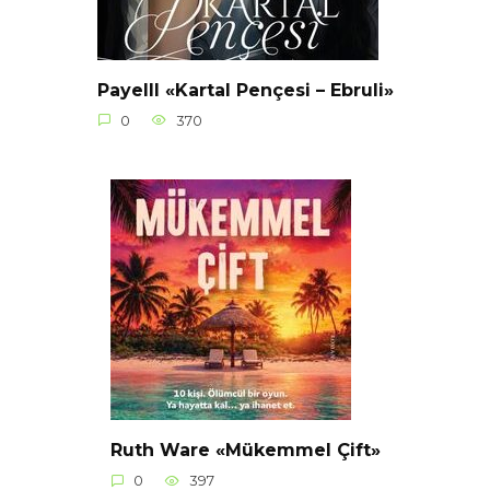
Payelll «Kartal Pençesi – Ebruli»
0
370
Ruth Ware «Mükemmel Çift»
0
397