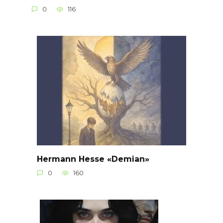
0
116
Hermann Hesse «Demian»
0
160