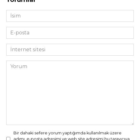
İsim
*
E-
posta
*
İnternet
sitesi
Yorum
Bir dahaki sefere yorum yaptığımda kullanılmak üzere
adımı, e-posta adresimi ve web site adresimi bu tarayıcıya