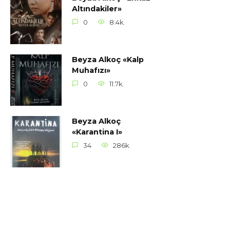
Altındakiler»
0
8.4k.
Beyza Alkoç «Kalp
Muhafızı»
0
11.7k.
Beyza Alkoç
«Karantina I»
34
286k.