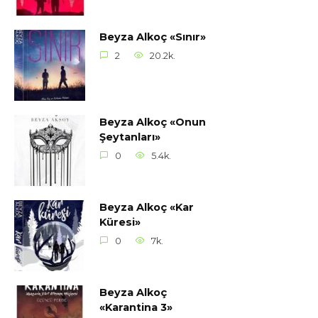
Beyza Alkoç «Sınır»
2
20.2k.
Beyza Alkoç «Onun
Şeytanları»
0
5.4k.
Beyza Alkoç «Kar
Küresi»
0
7k.
Beyza Alkoç
«Karantina 3»