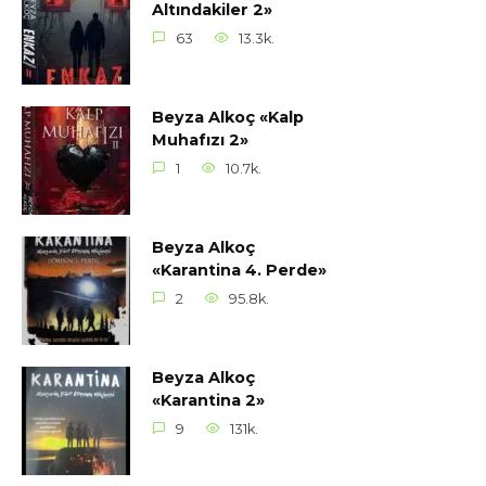
Altındakiler 2»
63
13.3k.
Beyza Alkoç «Kalp
Muhafızı 2»
1
10.7k.
Beyza Alkoç
«Karantina 4. Perde»
2
95.8k.
Beyza Alkoç
«Karantina 2»
9
131k.