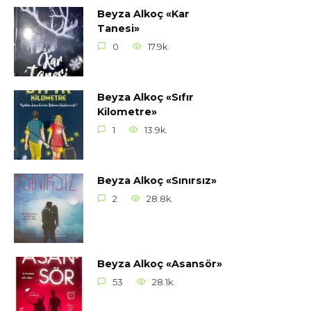
Beyza Alkoç «Kar
Tanesi»
0
17.9k.
Beyza Alkoç «Sıfır
Kilometre»
1
13.9k.
Beyza Alkoç «Sınırsız»
2
28.8k.
Beyza Alkoç «Asansör»
53
28.1k.