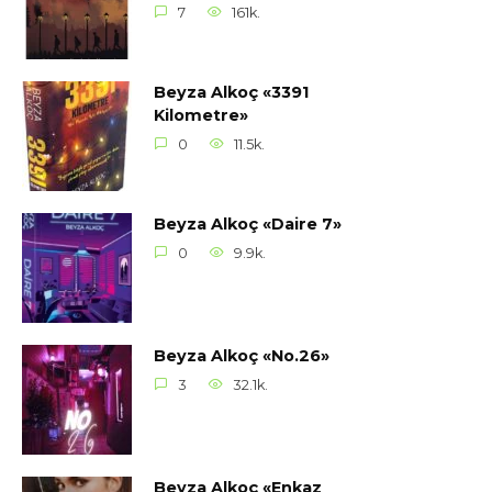
7
161k.
Beyza Alkoç «3391
Kilometre»
0
11.5k.
Beyza Alkoç «Daire 7»
0
9.9k.
Beyza Alkoç «No.26»
3
32.1k.
Beyza Alkoç «Enkaz