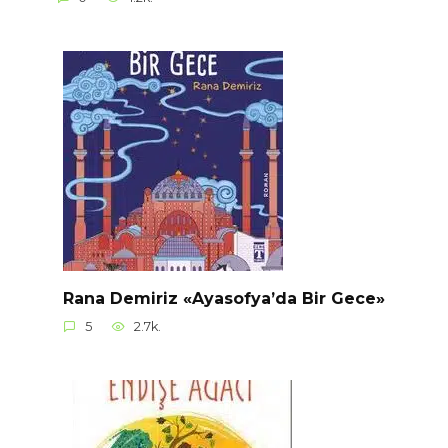
Rana Demiriz «Ayasofya’da Bir Gece»
5
2.7k.