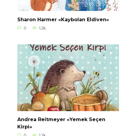
Sharon Harmer «Kaybolan Eldiven»
0
1.2k.
Andrea Reitmeyer «Yemek Seçen
Kirpi»
0
1.2k.