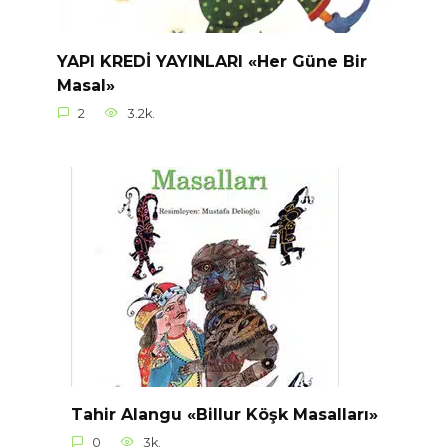
YAPI KREDİ YAYINLARI «Her Güne Bir
Masal»
2
3.2k.
Tahir Alangu «Billur Köşk Masalları»
0
3k.