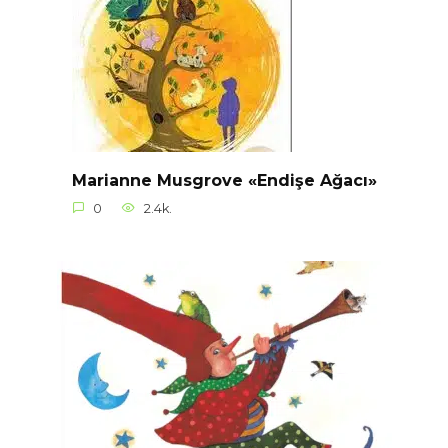
Marianne Musgrove «Endişe Ağacı»
0
2.4k.