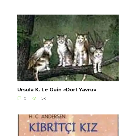
Ursula K. Le Guin «Dört Yavru»
0
1.5k.