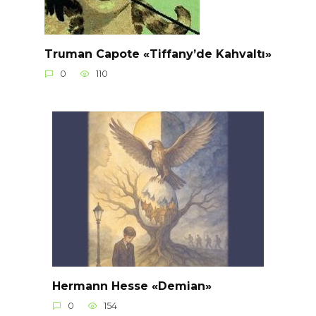
Truman Capote «Tiffany’de Kahvaltı»
0
110
Hermann Hesse «Demian»
0
154