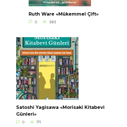
Ruth Ware «Mükemmel Çift»
0
383
Satoshi Yagisawa «Morisaki Kitabevi
Günleri»
0
171