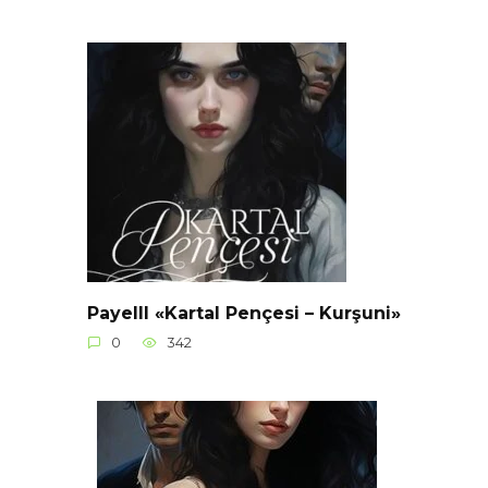
Payelll «Kartal Pençesi – Kurşuni»
0
342