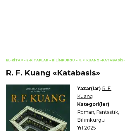
EL-KITAP
»
E-KITAPLAR
»
BILIMKURGU
»
R. F. KUANG «KATABASIS»
R. F. Kuang «Katabasis»
Yazar(lar)
R. F.
Kuang
Kategori(ler)
Roman
,
Fantastik
,
Bilimkurgu
Yıl
2025