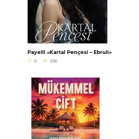
Payelll «Kartal Pençesi – Ebruli»
0
356