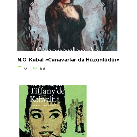
N.G. Kabal «Canavarlar da Hüzünlüdür»
0
88