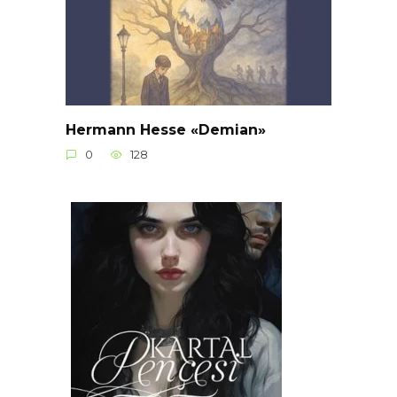
Hermann Hesse «Demian»
0
128