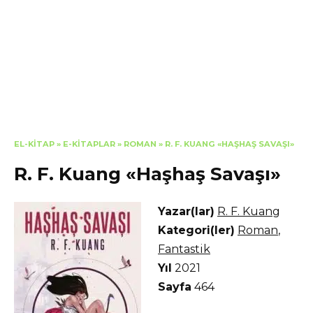
EL-KITAP
»
E-KITAPLAR
»
ROMAN
»
R. F. KUANG «HAŞHAŞ SAVAŞI»
R. F. Kuang «Haşhaş Savaşı»
Yazar(lar)
R. F. Kuang
Kategori(ler)
Roman
,
Fantastik
Yıl
2021
Sayfa
464