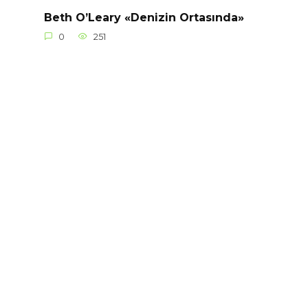
Beth O’Leary «Denizin Ortasında»
0
251