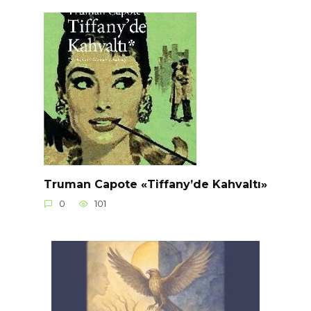
Truman Capote «Tiffany’de Kahvaltı»
0
101