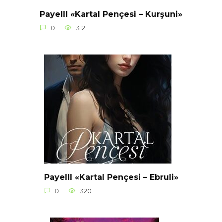
Payelll «Kartal Pençesi – Kurşuni»
0
312
Payelll «Kartal Pençesi – Ebruli»
0
320