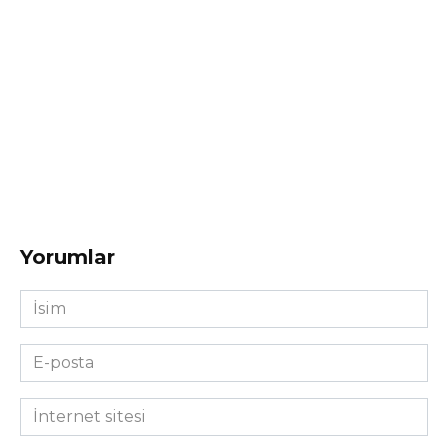
Yorumlar
İsim
*
E-
posta
*
İnternet
sitesi