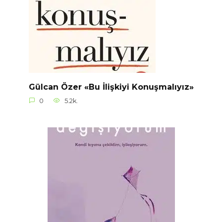
Gülcan Özer «Bu İlişkiyi Konuşmalıyız»
0
5.2k.