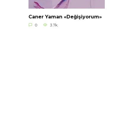
Caner Yaman «Değişiyorum»
0
3.7k.