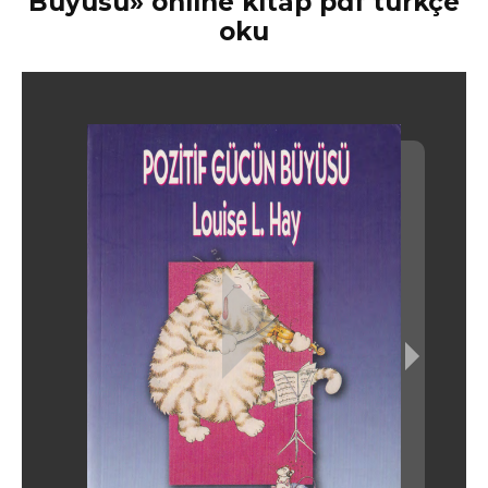
Büyüsü» online kitap pdf türkçe
oku