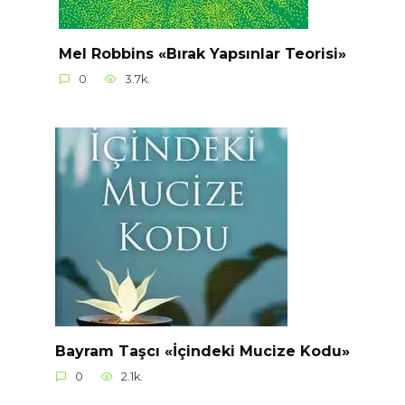
Mel Robbins «Bırak Yapsınlar Teorisi»
0
3.7k.
Bayram Taşcı «İçindeki Mucize Kodu»
0
2.1k.