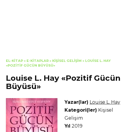
EL-KITAP
»
E-KITAPLAR
»
KIŞISEL GELIŞIM
»
LOUISE L. HAY
«POZITIF GÜCÜN BÜYÜSÜ»
Louise L. Hay «Pozitif Gücün
Büyüsü»
Yazar(lar)
Louise L. Hay
Kategori(ler)
Kişisel
Gelişim
Yıl
2019