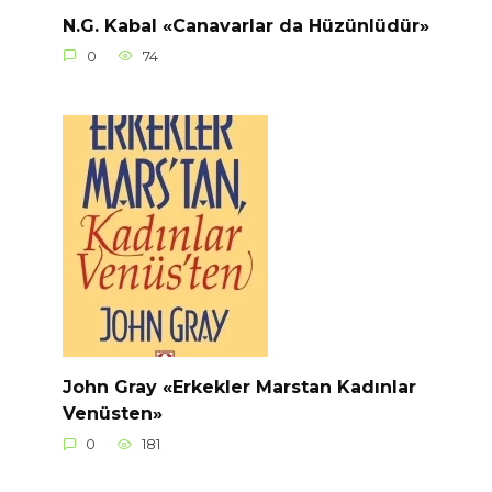
N.G. Kabal «Canavarlar da Hüzünlüdür»
0
74
John Gray «Erkekler Marstan Kadınlar
Venüsten»
0
181