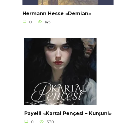
Hermann Hesse «Demian»
0
145
Payelll «Kartal Pençesi – Kurşuni»
0
330