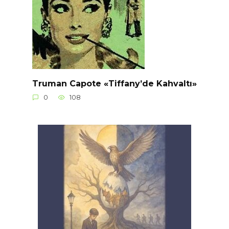
Truman Capote «Tiffany’de Kahvaltı»
0
108