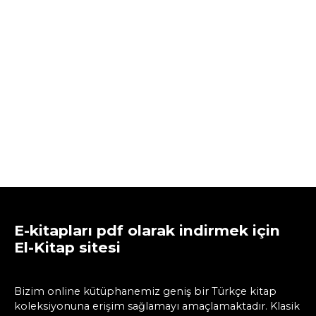
E-kitapları pdf olarak indirmek için
El-Kitap sitesi
Bizim online kütüphanemiz geniş bir Türkçe kitap
koleksiyonuna erişim sağlamayı amaçlamaktadır. Klasik