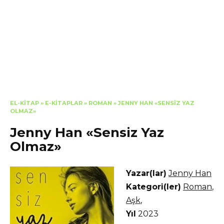
EL-KITAP
»
E-KITAPLAR
»
ROMAN
»
JENNY HAN «SENSIZ YAZ
OLMAZ»
Jenny Han «Sensiz Yaz
Olmaz»
Yazar(lar)
Jenny Han
Kategori(ler)
Roman
,
Aşk
,
Yıl
2023