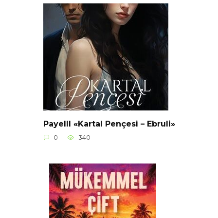
Payelll «Kartal Pençesi – Ebruli»
0
340