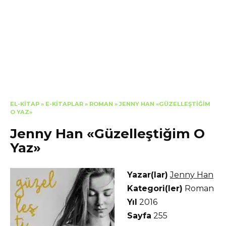
EL-KITAP
»
E-KITAPLAR
»
ROMAN
»
JENNY HAN «GÜZELLEŞTIĞIM
O YAZ»
Jenny Han «Güzelleştiğim O
Yaz»
Yazar(lar)
Jenny Han
Kategori(ler)
Roman
Yıl
2016
Sayfa
255