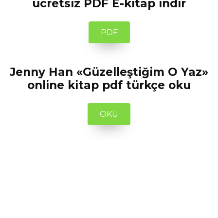
ücretsiz PDF E-kitap indir
PDF
Jenny Han «Güzelleştiğim O Yaz»
online kitap pdf türkçe oku
OKU