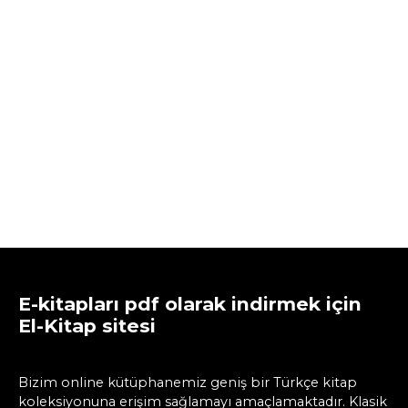
E-kitapları pdf olarak indirmek için
El-Kitap sitesi
Bizim online kütüphanemiz geniş bir Türkçe kitap
koleksiyonuna erişim sağlamayı amaçlamaktadır. Klasik