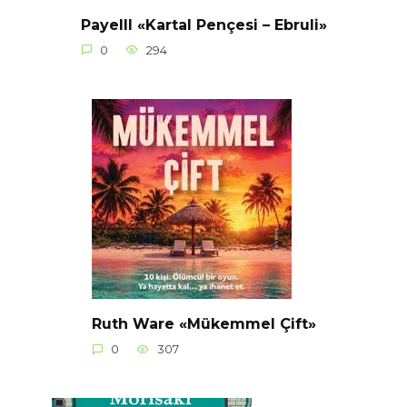
Payelll «Kartal Pençesi – Ebruli»
0
294
Ruth Ware «Mükemmel Çift»
0
307