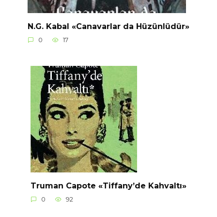
N.G. Kabal «Canavarlar da Hüzünlüdür»
0
17
Truman Capote «Tiffany’de Kahvaltı»
0
92