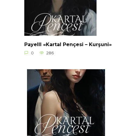
Payelll «Kartal Pençesi – Kurşuni»
0
286