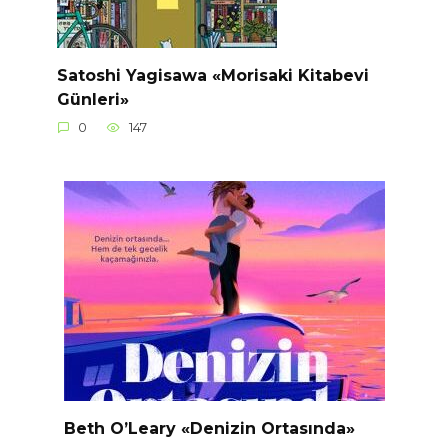
Satoshi Yagisawa «Morisaki Kitabevi
Günleri»
0
147
Beth O’Leary «Denizin Ortasında»