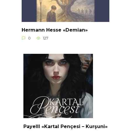
Hermann Hesse «Demian»
0
127
Payelll «Kartal Pençesi – Kurşuni»