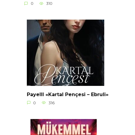
0
310
Payelll «Kartal Pençesi – Ebruli»
0
316