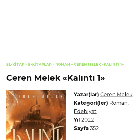
EL-KITAP
»
E-KITAPLAR
»
ROMAN
»
CEREN MELEK «KALINTI 1»
Ceren Melek «Kalıntı 1»
Yazar(lar)
Ceren Melek
Kategori(ler)
Roman
,
Edebiyat
Yıl
2022
Sayfa
352