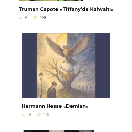
Truman Capote «Tiffany’de Kahvaltı»
0
108
Hermann Hesse «Demian»
0
140