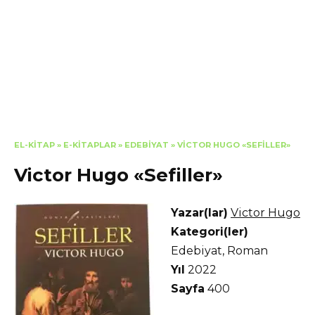
EL-KITAP
»
E-KITAPLAR
»
EDEBIYAT
»
VICTOR HUGO «SEFILLER»
Victor Hugo «Sefiller»
Yazar(lar)
Victor Hugo
Kategori(ler)
Edebiyat
,
Roman
Yıl
2022
Sayfa
400