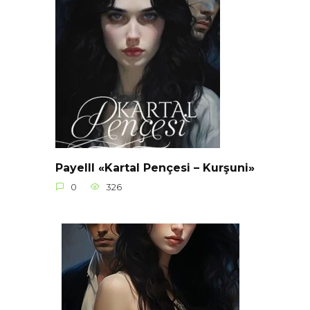
Payelll «Kartal Pençesi – Kurşuni»
0
326