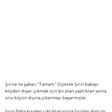
Şirine ile şakacı “Tamam.” Diyerek Şirin babayı
köyden dışarı çıkmak için bir plan yaptıktan sonra,
onu köyün dışına çıkarmayı başarmışlar.
Şirin Baba köyden çıktıktan sonra Şirinler doğum