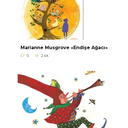
Marianne Musgrove «Endişe Ağacı»
0
2.4k.