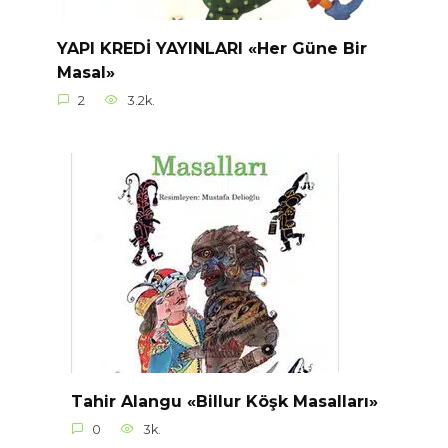
YAPI KREDİ YAYINLARI «Her Güne Bir
Masal»
2
3.2k.
Tahir Alangu «Billur Köşk Masalları»
0
3k.