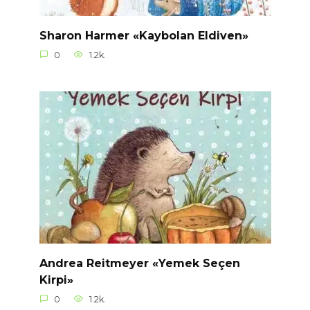
Sharon Harmer «Kaybolan Eldiven»
0
1.2k.
Andrea Reitmeyer «Yemek Seçen
Kirpi»
0
1.2k.