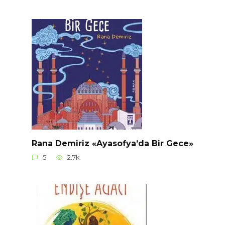
Rana Demiriz «Ayasofya’da Bir Gece»
5
2.7k.