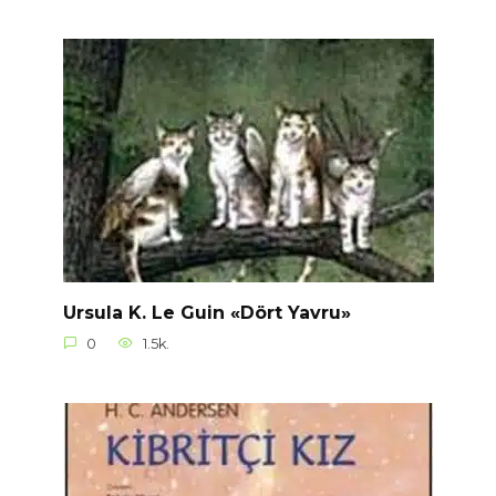
Ursula K. Le Guin «Dört Yavru»
0
1.5k.