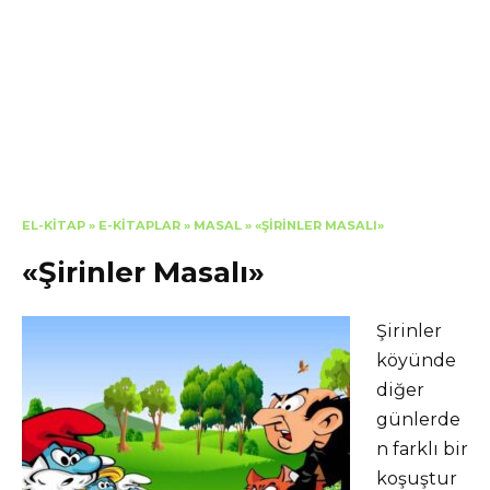
EL-KITAP
»
E-KITAPLAR
»
MASAL
»
«ŞIRINLER MASALI»
«Şirinler Masalı»
Şirinler
köyünde
diğer
günlerde
n farklı bir
koşuştur