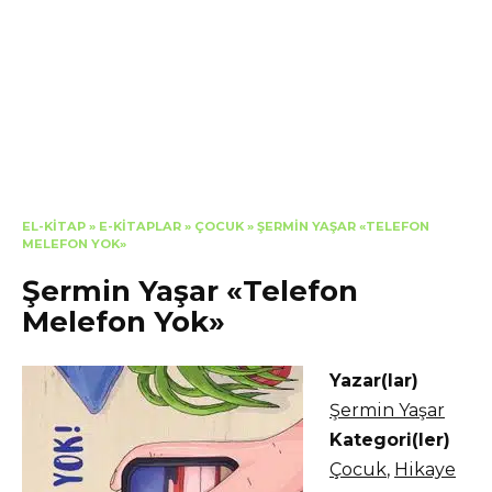
EL-KITAP
»
E-KITAPLAR
»
ÇOCUK
»
ŞERMIN YAŞAR «TELEFON
MELEFON YOK»
Şermin Yaşar «Telefon
Melefon Yok»
Yazar(lar)
Şermin Yaşar
Kategori(ler)
Çocuk
,
Hikaye