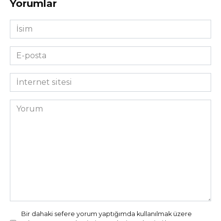
Yorumlar
İsim
*
E-
posta
*
İnternet
sitesi
Yorum
Bir dahaki sefere yorum yaptığımda kullanılmak üzere