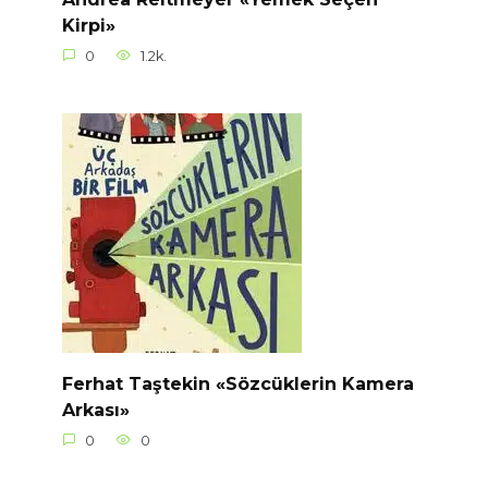
Kirpi»
0
1.2k.
Ferhat Taştekin «Sözcüklerin Kamera
Arkası»
0
0