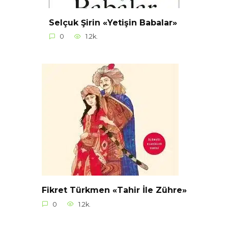
Selçuk Şirin «Yetişin Babalar»
0
1.2k.
Fikret Türkmen «Tahir İle Zühre»
0
1.2k.