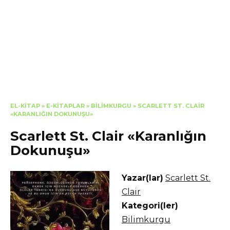
EL-KITAP
»
E-KITAPLAR
»
BILIMKURGU
»
SCARLETT ST. CLAIR
«KARANLIĞIN DOKUNUŞU»
Scarlett St. Clair «Karanlığın
Dokunuşu»
Yazar(lar)
Scarlett St.
Clair
Kategori(ler)
Bilimkurgu