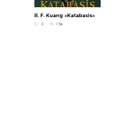
R. F. Kuang «Katabasis»
0
1.5k.