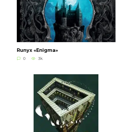
Runyx «Enigma»
0
3k.