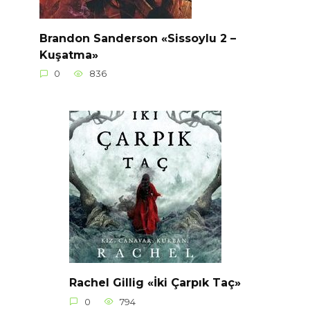
Brandon Sanderson «Sissoylu 2 –
Kuşatma»
0
836
Rachel Gillig «İki Çarpık Taç»
0
794