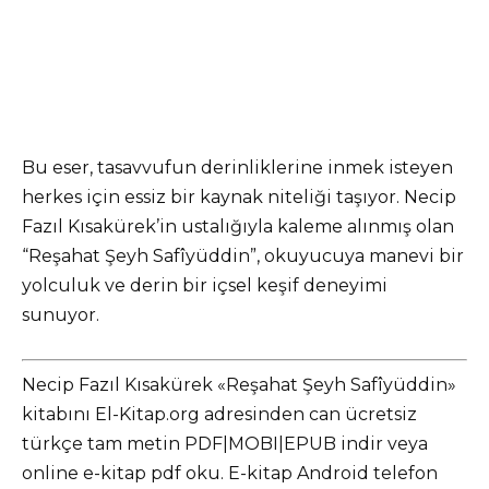
Bu eser, tasavvufun derinliklerine inmek isteyen
herkes için essiz bir kaynak niteliği taşıyor. Necip
Fazıl Kısakürek’in ustalığıyla kaleme alınmış olan
“Reşahat Şeyh Safîyüddin”, okuyucuya manevi bir
yolculuk ve derin bir içsel keşif deneyimi
sunuyor.
Necip Fazıl Kısakürek «Reşahat Şeyh Safîyüddin»
kitabını El-Kitap.org adresinden can ücretsiz
türkçe tam metin PDF|MOBI|EPUB indir veya
online e-kitap pdf oku. E-kitap Android telefon