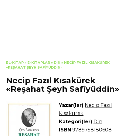
EL-KITAP
»
E-KITAPLAR
»
DIN
»
NECIP FAZIL KISAKÜREK
«REŞAHAT ŞEYH SAFÎYÜDDIN»
Necip Fazıl Kısakürek
«Reşahat Şeyh Safîyüddin»
Yazar(lar)
Necip Fazıl
Kısakürek
Kategori(ler)
Din
ISBN
9789758180608