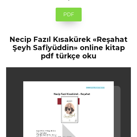
PDF
Necip Fazıl Kısakürek «Reşahat
Şeyh Safîyüddin» online kitap
pdf türkçe oku