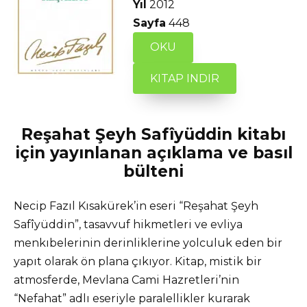
Yıl
2012
Sayfa
448
OKU
KITAP INDIR
Reşahat Şeyh Safîyüddin kitabı
için yayınlanan açıklama ve basıl
bülteni
Necip Fazıl Kısakürek’in eseri “Reşahat Şeyh
Safîyüddin”, tasavvuf hikmetleri ve evliya
menkıbelerinin derinliklerine yolculuk eden bir
yapıt olarak ön plana çıkıyor. Kitap, mistik bir
atmosferde, Mevlana Cami Hazretleri’nin
“Nefahat” adlı eseriyle paralellikler kurarak