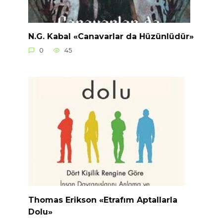
N.G. Kabal «Canavarlar da Hüzünlüdür»
0
45
Thomas Erikson «Etrafım Aptallarla
Dolu»