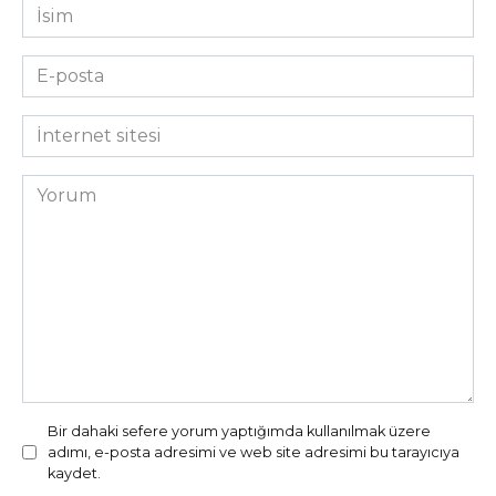
İsim
*
E-
posta
*
İnternet
sitesi
Yorum
Bir dahaki sefere yorum yaptığımda kullanılmak üzere
adımı, e-posta adresimi ve web site adresimi bu tarayıcıya
kaydet.