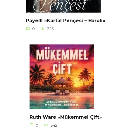
Payelll «Kartal Pençesi – Ebruli»
0
323
Ruth Ware «Mükemmel Çift»
0
342