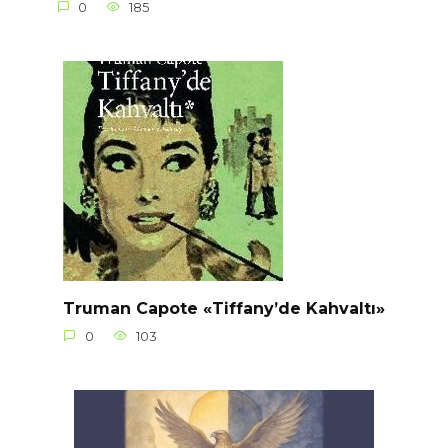
0
185
Truman Capote «Tiffany’de Kahvaltı»
0
103