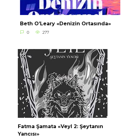
Beth O’Leary «Denizin Ortasında»
0
277
Fatma Şamata «Veyl 2: Şeytanın
Yancısı»