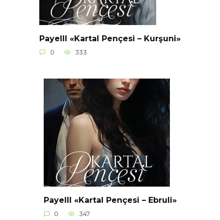
Payelll «Kartal Pençesi – Kurşuni»
0
333
Payelll «Kartal Pençesi – Ebruli»
0
347