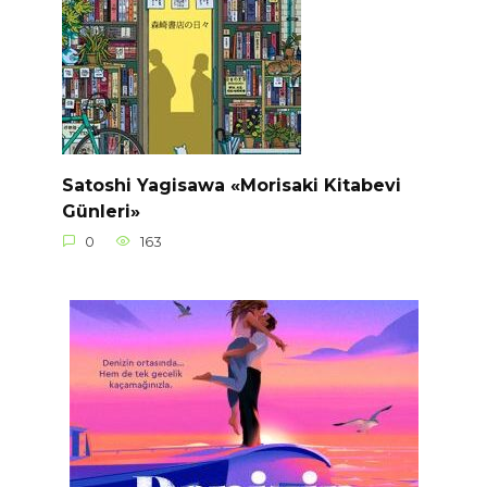
Satoshi Yagisawa «Morisaki Kitabevi
Günleri»
0
163