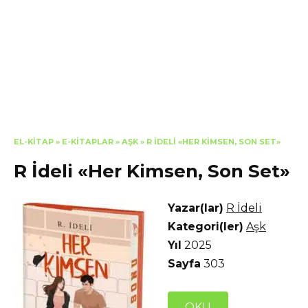
EL-KITAP
»
E-KITAPLAR
»
AŞK
»
R İDELI «HER KIMSEN, SON SET»
R İdeli «Her Kimsen, Son Set»
Yazar(lar)
R İdeli
Kategori(ler)
Aşk
Yıl
2025
Sayfa
303
OKU