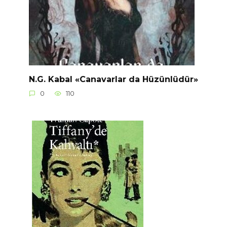
N.G. Kabal «Canavarlar da Hüzünlüdür»
0
110