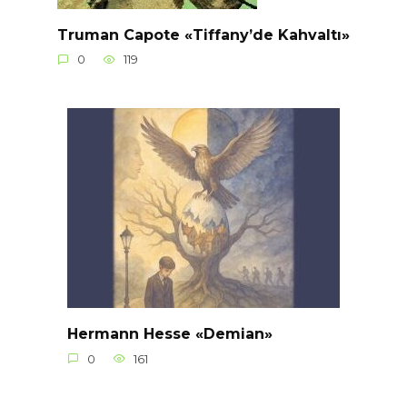
Truman Capote «Tiffany’de Kahvaltı»
0
119
Hermann Hesse «Demian»
0
161