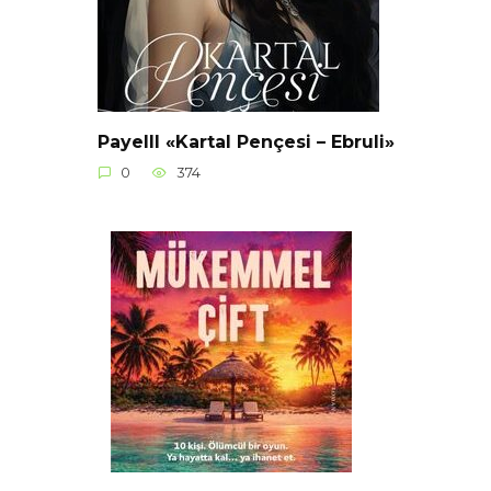
Payelll «Kartal Pençesi – Ebruli»
0
374