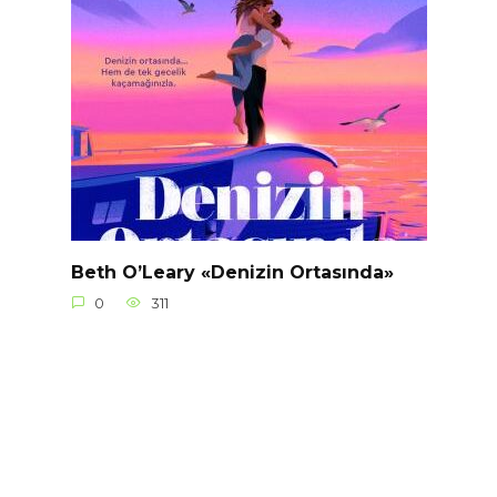
Beth O’Leary «Denizin Ortasında»
0
311