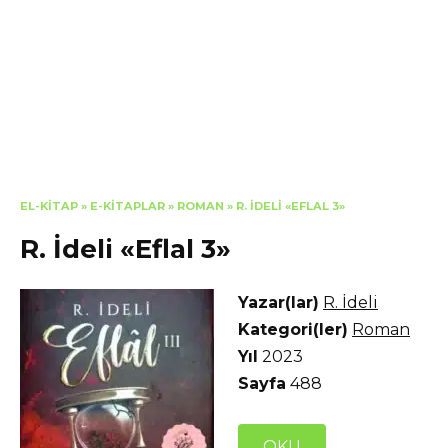
EL-KITAP
»
E-KITAPLAR
»
ROMAN
»
R. İDELI «EFLAL 3»
R. İdeli «Eflal 3»
Yazar(lar)
R. İdeli
Kategori(ler)
Roman
Yıl
2023
Sayfa
488
OKU