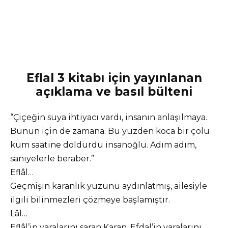
Eflal 3 kitabı için yayınlanan
açıklama ve basıl bülteni
“Çiçeğin suya ihtiyacı vardı, insanın anlaşılmaya.
Bunun için de zamana. Bu yüzden koca bir çölü
kum saatine doldurdu insanoğlu. Adım adım,
saniyelerle beraber.”
Eflâl…
Geçmişin karanlık yüzünü aydınlatmış, ailesiyle
ilgili bilinmezleri çözmeye başlamıştır.
Lâl…
Eflâl’in yaralarını saran Karan, Efdal’in yaralarını