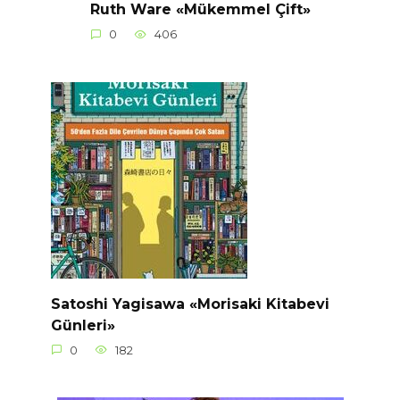
Ruth Ware «Mükemmel Çift»
0
406
Satoshi Yagisawa «Morisaki Kitabevi
Günleri»
0
182