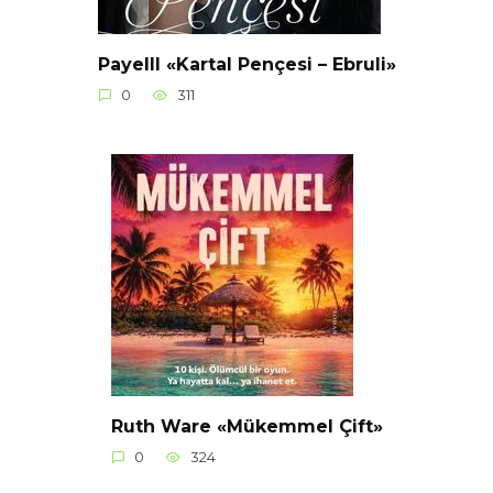
Payelll «Kartal Pençesi – Ebruli»
0
311
Ruth Ware «Mükemmel Çift»
0
324