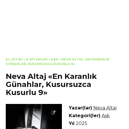
EL-KITAP
»
E-KITAPLAR
»
AŞK
»
NEVA ALTAJ «EN KARANLIK
GÜNAHLAR, KUSURSUZCA KUSURLU 9»
Neva Altaj «En Karanlık
Günahlar, Kusursuzca
Kusurlu 9»
Yazar(lar)
Neva Altaj
Kategori(ler)
Ask
Yıl
2025