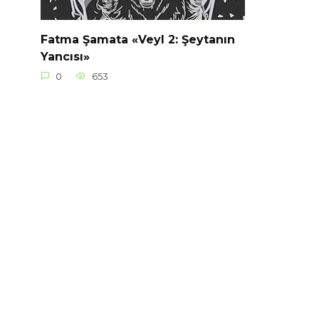
Fatma Şamata «Veyl 2: Şeytanın
Yancısı»
0
653