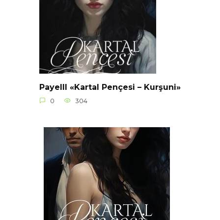
Payelll «Kartal Pençesi – Kurşuni»
0
304