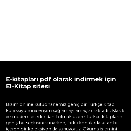
E-kitapları pdf olarak indirmek için
El-Kitap sitesi
Bizim online kütüphanemiz geniş bir Türkçe kitap
koleksiyonuna erişim sağlamayı amaçlamaktadır. Klasik
ve modern eserler dahil olmak üzere Türkçe kitapların
geniş bir seçkisini sunarken, farklı konularda kitaplar
içeren bir koleksiyon da sunuyoruz. Okuma işlemini