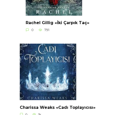
Rachel Gillig «İki Çarpık Taç»
0
791
Charissa Weaks «Cadı Toplayıcısı»
0
1k.