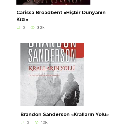
Carissa Broadbent «Hiçbir Dünyanın
Kızı»
0
3.2k.
Brandon Sanderson «Kralların Yolu»
0
1.5k.