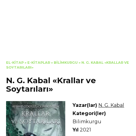
EL-KITAP
»
E-KITAPLAR
»
BILIMKURGU
»
N. G. KABAL «KRALLAR VE
SOYTARILARI»
N. G. Kabal «Krallar ve
Soytarıları»
Yazar(lar)
N. G. Kabal
Kategori(ler)
Bilimkurgu
Yıl
2021