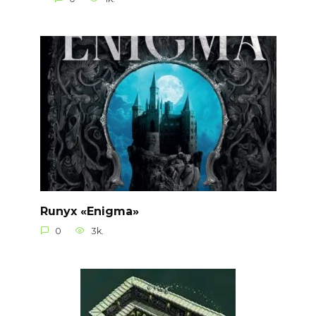
Runyx «Enigma»
0
3k.