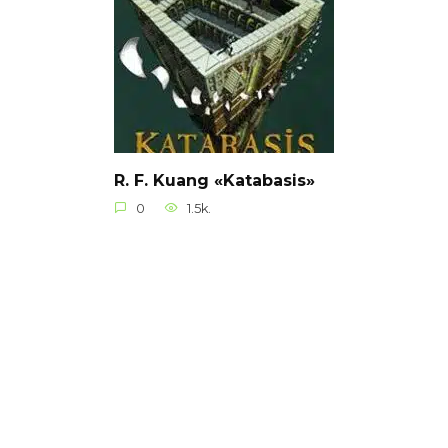
R. F. Kuang «Katabasis»
0
1.5k.