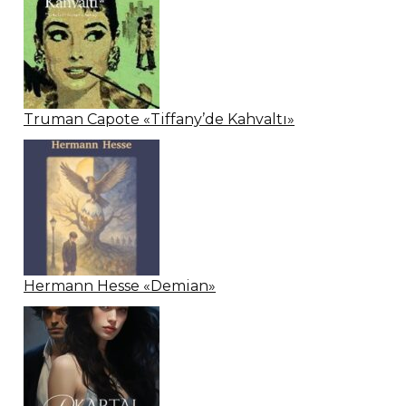
Truman Capote «Tiffany’de Kahvaltı»
Hermann Hesse «Demian»