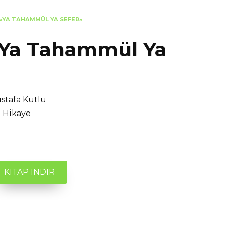
«YA TAHAMMÜL YA SEFER»
«Ya Tahammül Ya
stafa Kutlu
)
Hikaye
KITAP INDIR