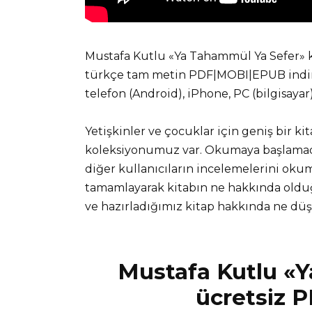
Mustafa Kutlu «Ya Tahammül Ya Sefer» ki
türkçe tam metin PDF|MOBI|EPUB indir v
telefon (Android), iPhone, PC (bilgisaya
Yetişkinler ve çocuklar için geniş bir ki
koleksiyonumuz var. Okumaya başlamadan
diğer kullanıcıların incelemelerini okuma
tamamlayarak kitabın ne hakkında olduğ
ve hazırladığımız kitap hakkında ne d
Mustafa Kutlu «
ücretsiz P