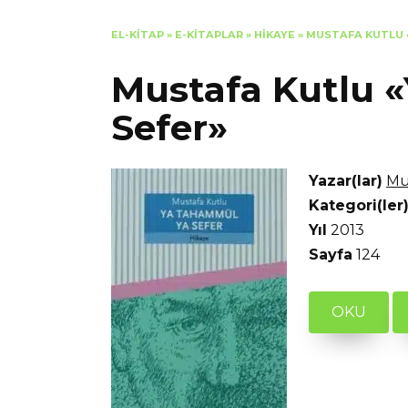
EL-KITAP
»
E-KITAPLAR
»
HIKAYE
»
MUSTAFA KUTLU 
Mustafa Kutlu 
Sefer»
Yazar(lar)
Mu
Kategori(ler
Yıl
2013
Sayfa
124
OKU