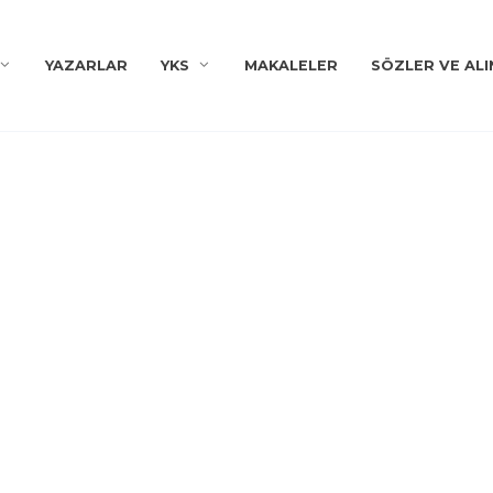
YAZARLAR
YKS
MAKALELER
SÖZLER VE ALI