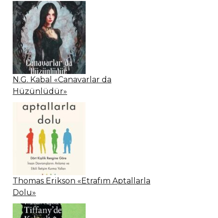
N.G. Kabal «Canavarlar da
Hüzünlüdür»
Thomas Erikson «Etrafım Aptallarla
Dolu»