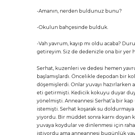
-Amanın, nerden buldunuz bunu?
-Okulun bahçesinde bulduk.
-Vah yavrum, kayıp mı oldu acaba? Dur
getireyim. Siz de dedenizle ona bir yer 
Serhat, kuzenleri ve dedesi hemen yavru
başlamışlardı. Öncelikle depodan bir kol
döşemişlerdi. Onlar yuvayı hazırlarken 
eti getirmişti. Kedicik kokuyu duyar 
yönelmişti. Anneannesi Serhat’a bir ka
istemişti. Serhat koşarak su doldurmaya 
yiyordu. Bir müddet sonra karnı doyan ke
yuvaya koydular ve dinlenmesi için rahat
istiyordu ama anneannesi bugünlük yavr