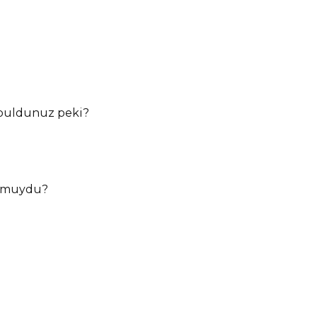
 buldunuz peki?
ok muydu?