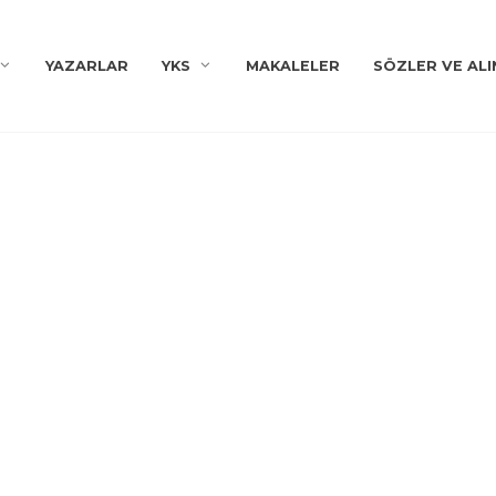
YAZARLAR
YKS
MAKALELER
SÖZLER VE ALI