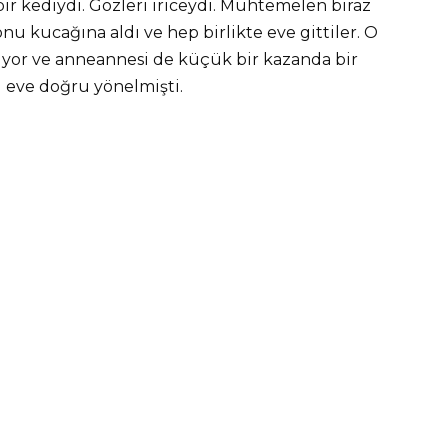
bir kediydi. Gözleri iriceydi. Muhtemelen biraz
onu kucağına aldı ve hep birlikte eve gittiler. O
niyor ve anneannesi de küçük bir kazanda bir
 eve doğru yönelmişti.