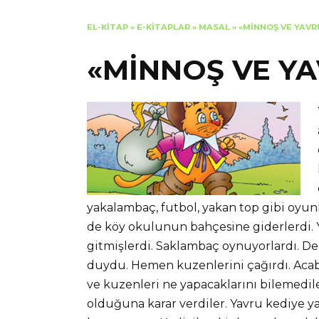
EL-KITAP
»
E-KITAPLAR
»
MASAL
»
«MİNNOŞ VE YAVR
«MİNNOŞ VE YA
yakalambaç, futbol, yakan top gibi oyu
de köy okulunun bahçesine giderlerdi.
gitmişlerdi. Saklambaç oynuyorlardı. De
duydu. Hemen kuzenlerini çağırdı. Acab
ve kuzenleri ne yapacaklarını bilemedile
olduğuna karar verdiler. Yavru kediye y