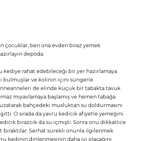
un çocuklar, ben ona evden biraz yemek
hazırlayın depoda.
 kediye rahat edebileceği bir yer hazırlamaya
i bulmuşlar ve kolinin içini süngerle
anneanneleri de elinde küçük bir tabakta tavuk
duymaz miyavlamaya başlamış ve hemen tabağa
p uzatarak bahçedeki musluktan su doldurmasını
gitti. O sırada da yavru kedicik afiyetle yemeğini
dicik birazcık da su içmişti. Sonra onu dikkatlice
 bıraktılar. Serhat sürekli onunla ilgilenmek
u kedinin dinlenmesinin daha iyi olacağını