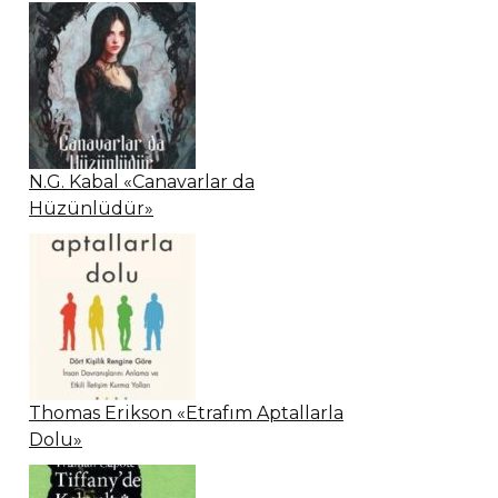
N.G. Kabal «Canavarlar da
Hüzünlüdür»
Thomas Erikson «Etrafım Aptallarla
Dolu»