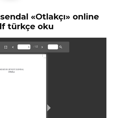
endal «Otlakçı» online
df türkçe oku