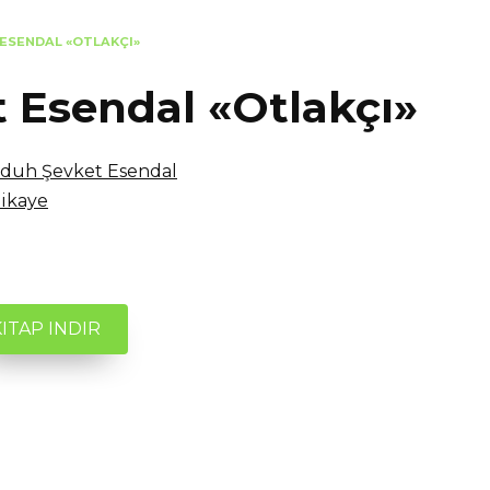
ESENDAL «OTLAKÇI»
Esendal «Otlakçı»
uh Şevket Esendal
ikaye
KITAP INDIR