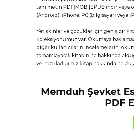
tam metin PDF|MOBI|EPUB indir veya onl
(Android), iPhone, PC (bilgisayar) veya 
Yetişkinler ve çocuklar için geniş bir ki
koleksiyonumuz var. Okumaya başlamadan
diğer kullanıcıların incelemelerini okuma
tamamlayarak kitabın ne hakkında olduğ
ve hazırladığımız kitap hakkında ne d
Memduh Şevket Ese
PDF E-