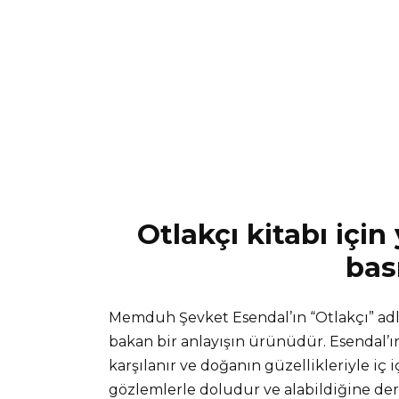
Otlakçı kitabı içi
bas
Memduh Şevket Esendal’ın “Otlakçı” adlı 
bakan bir anlayışın ürünüdür. Esendal’ın
karşılanır ve doğanın güzellikleriyle iç 
gözlemlerle doludur ve alabildiğine deri