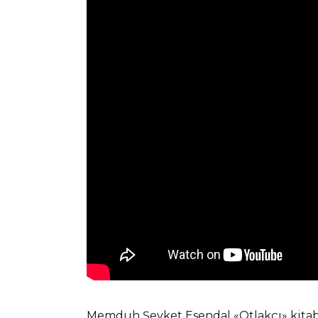
Memduh Şevket Esendal «Otlakçı» kitabı