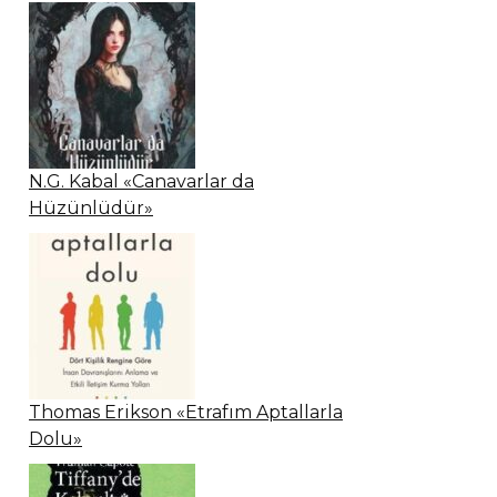
N.G. Kabal «Canavarlar da
Hüzünlüdür»
Thomas Erikson «Etrafım Aptallarla
Dolu»