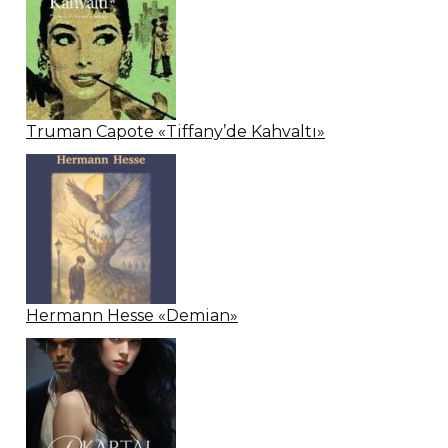
Truman Capote «Tiffany’de Kahvaltı»
Hermann Hesse «Demian»