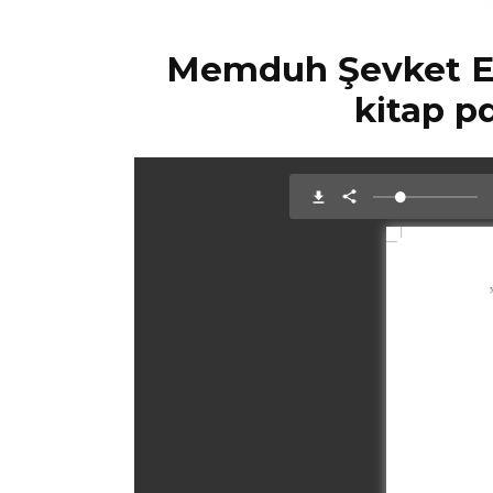
Memduh Şevket Es
kitap p