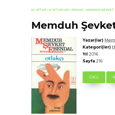
EL-KITAP
»
E-KITAPLAR
»
HIKAYE
»
MEMDUH ŞEVKET 
Memduh Şevket 
Yazar(lar)
Memd
Kategori(ler)
H
Yıl
2016
Sayfa
216
OKU