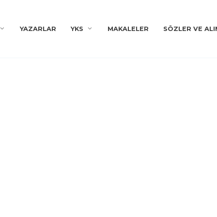
YAZARLAR
YKS
MAKALELER
SÖZLER VE ALI