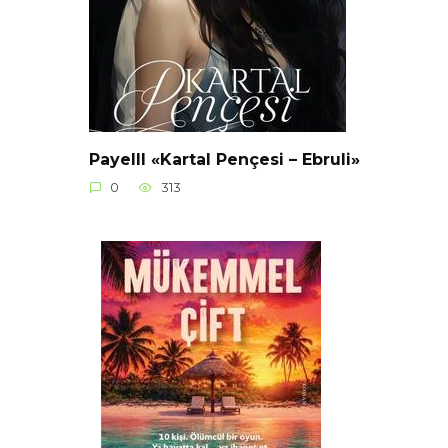
Payelll «Kartal Pençesi – Ebruli»
0
313