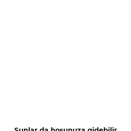
Şunlar da hoşunuza gidebilir