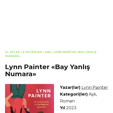
EL-KITAP
»
E-KITAPLAR
»
AŞK
»
LYNN PAINTER «BAY YANLIŞ
NUMARA»
Lynn Painter «Bay Yanlış
Numara»
Yazar(lar)
Lynn Painter
Kategori(ler)
Aşk
,
Roman
Yıl
2023