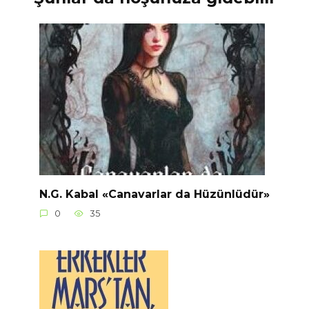
N.G. Kabal «Canavarlar da Hüzünlüdür»
0
35