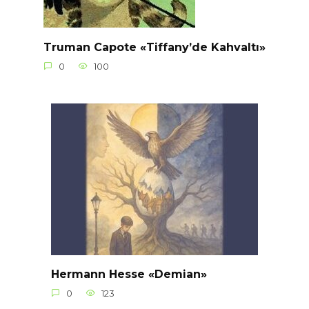
Truman Capote «Tiffany’de Kahvaltı»
0
100
Hermann Hesse «Demian»
0
123