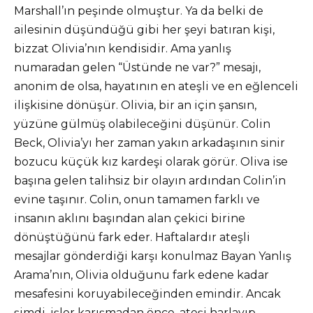
Marshall’ın peşinde olmuştur. Ya da belki de
ailesinin düşündüğü gibi her şeyi batıran kişi,
bizzat Olivia’nın kendisidir. Ama yanlış
numaradan gelen “Üstünde ne var?” mesajı,
anonim de olsa, hayatının en ateşli ve en eğlenceli
ilişkisine dönüşür. Olivia, bir an için şansın,
yüzüne gülmüş olabileceğini düşünür. Colin
Beck, Olivia’yı her zaman yakın arkadaşının sinir
bozucu küçük kız kardeşi olarak görür. Oliva ise
başına gelen talihsiz bir olayın ardından Colin’in
evine taşınır. Colin, onun tamamen farklı ve
insanın aklını başından alan çekici birine
dönüştüğünü fark eder. Haftalardır ateşli
mesajlar gönderdiği karşı konulmaz Bayan Yanlış
Arama’nın, Olivia olduğunu fark edene kadar
mesafesini koruyabileceğinden emindir. Ancak
şimdi, işler karışmadan önce, ateşi harlayıp