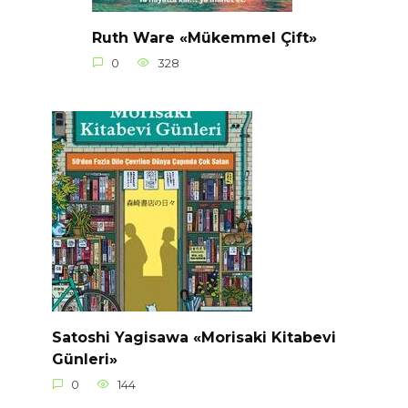
Ruth Ware «Mükemmel Çift»
0
328
Satoshi Yagisawa «Morisaki Kitabevi
Günleri»
0
144