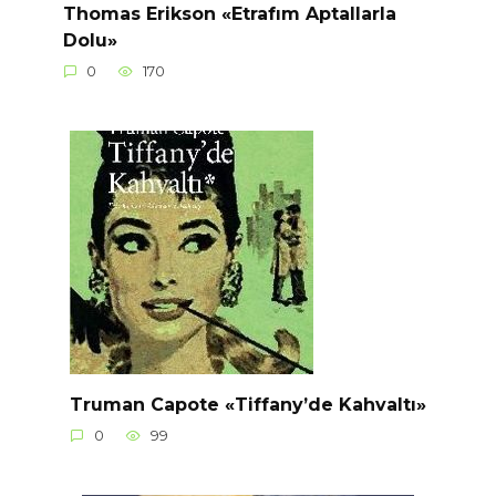
Thomas Erikson «Etrafım Aptallarla
Dolu»
0
170
Truman Capote «Tiffany’de Kahvaltı»
0
99