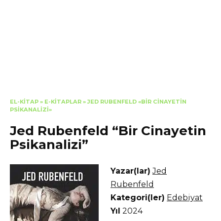
EL-KITAP
»
E-KITAPLAR
»
JED RUBENFELD «BIR CINAYETIN
PSIKANALIZI»
Jed Rubenfeld “Bir Cinayetin
Psikanalizi”
Yazar(lar)
Jed
Rubenfeld
Kategori(ler)
Edebiyat
Yıl
2024