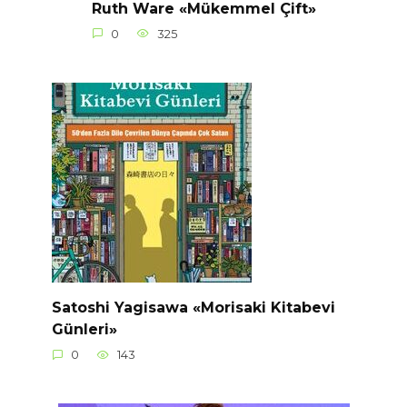
Ruth Ware «Mükemmel Çift»
0
325
Satoshi Yagisawa «Morisaki Kitabevi
Günleri»
0
143