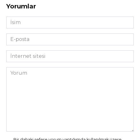
Yorumlar
İsim
*
E-
posta
*
İnternet
sitesi
Yorum
Bir dahaki sefere yorum yaptığımda kullanılmak üzere