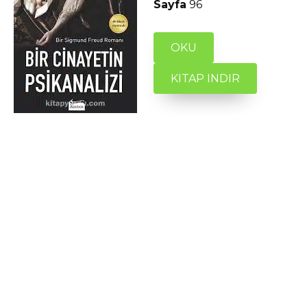
Sayfa
96
OKU
KITAP INDIR