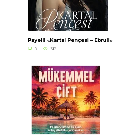
Payelll «Kartal Pençesi – Ebruli»
0
312