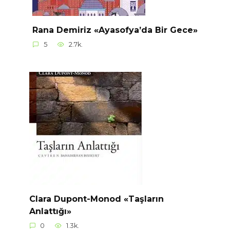
Rana Demiriz «Ayasofya’da Bir Gece»
5
2.7k.
Clara Dupont-Monod «Taşların
Anlattığı»
0
1.3k.