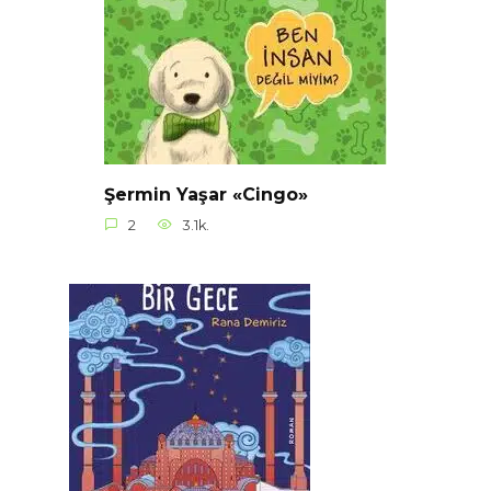
Şermin Yaşar «Cingo»
2
3.1k.