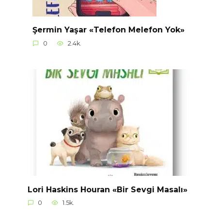
Şermin Yaşar «Telefon Melefon Yok»
0
2.4k.
Lori Haskins Houran «Bir Sevgi Masalı»
0
1.5k.