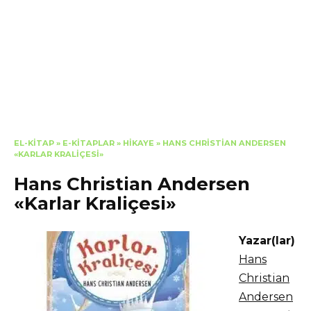
EL-KITAP
»
E-KITAPLAR
»
HIKAYE
»
HANS CHRISTIAN ANDERSEN
«KARLAR KRALIÇESI»
Hans Christian Andersen
«Karlar Kraliçesi»
Yazar(lar)
Hans
Christian
Andersen