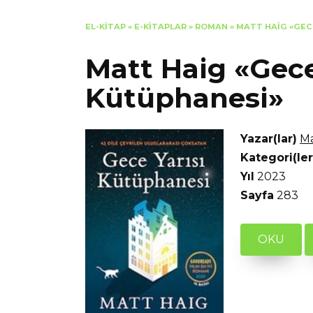
EL-KITAP
»
E-KITAPLAR
»
ROMAN
»
MATT HAIG «GEC
Matt Haig «Gece
Kütüphanesi»
Yazar(lar)
Ma
Kategori(ler
Yıl
2023
Sayfa
283
OKU