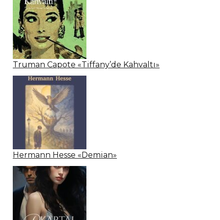
Truman Capote «Tiffany’de Kahvaltı»
Hermann Hesse «Demian»