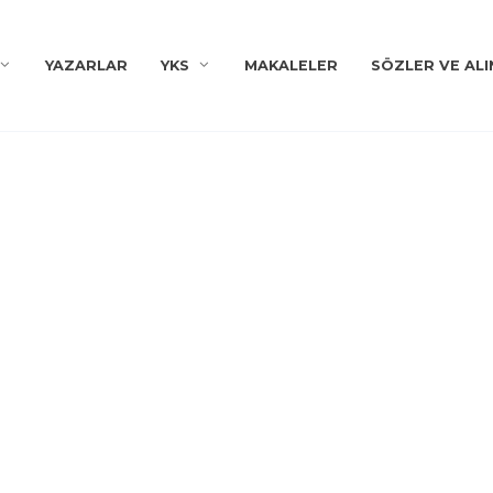
YAZARLAR
YKS
MAKALELER
SÖZLER VE ALI