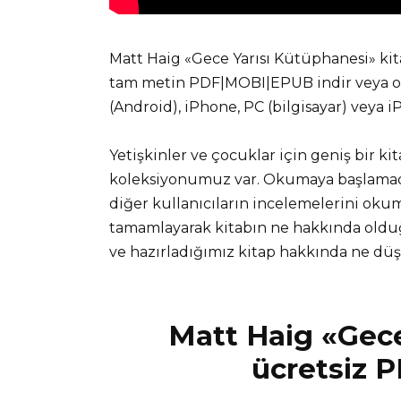
Matt Haig «Gece Yarısı Kütüphanesi» kit
tam metin PDF|MOBI|EPUB indir veya onl
(Android), iPhone, PC (bilgisayar) veya 
Yetişkinler ve çocuklar için geniş bir ki
koleksiyonumuz var. Okumaya başlamadan
diğer kullanıcıların incelemelerini okuma
tamamlayarak kitabın ne hakkında olduğ
ve hazırladığımız kitap hakkında ne d
Matt Haig «Gece
ücretsiz P