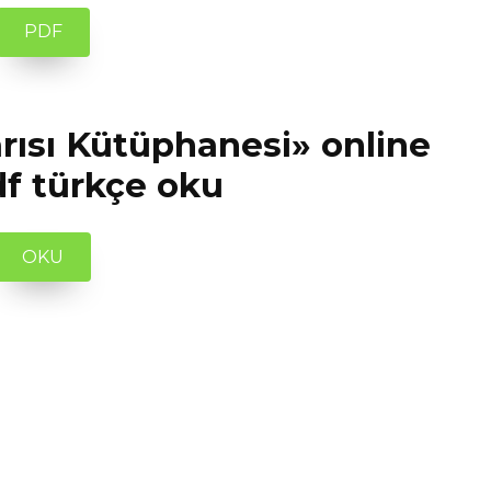
PDF
rısı Kütüphanesi» online
df türkçe oku
OKU