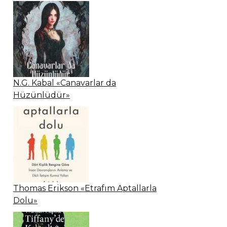
N.G. Kabal «Canavarlar da
Hüzünlüdür»
Thomas Erikson «Etrafım Aptallarla
Dolu»