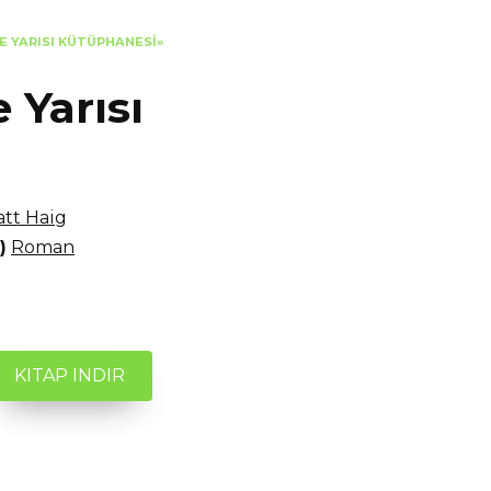
E YARISI KÜTÜPHANESI»
 Yarısı
tt Haig
)
Roman
KITAP INDIR