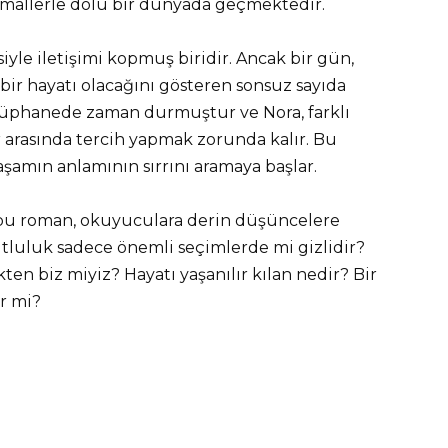
timallerle dolu bir dünyada geçmektedir.
siyle iletişimi kopmuş biridir. Ancak bir gün,
 bir hayatı olacağını gösteren sonsuz sayıda
ütüphanede zaman durmuştur ve Nora, farklı
ler arasında tercih yapmak zorunda kalır. Bu
aşamın anlamının sırrını aramaya başlar.
bu roman, okuyuculara derin düşüncelere
utluluk sadece önemli seçimlerde mi gizlidir?
en biz miyiz? Hayatı yaşanılır kılan nedir? Bir
r mi?