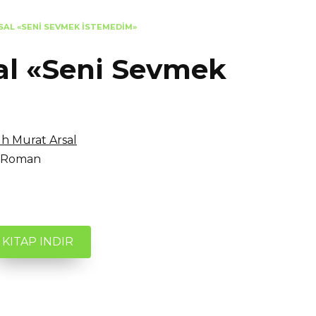
SAL «SENI SEVMEK İSTEMEDIM»
al «Seni Sevmek
ih Murat Arsal
Roman
KITAP INDIR