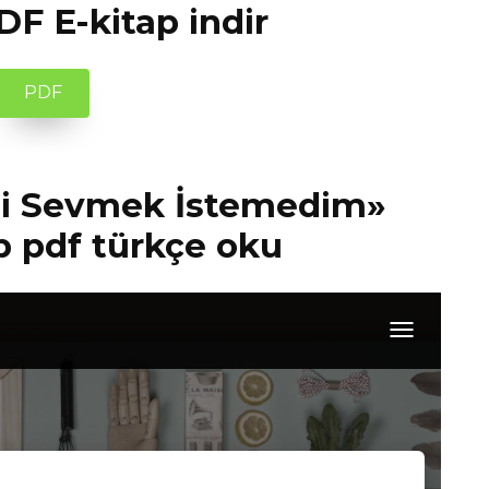
DF E-kitap indir
PDF
ni Sevmek İstemedim»
p pdf türkçe oku