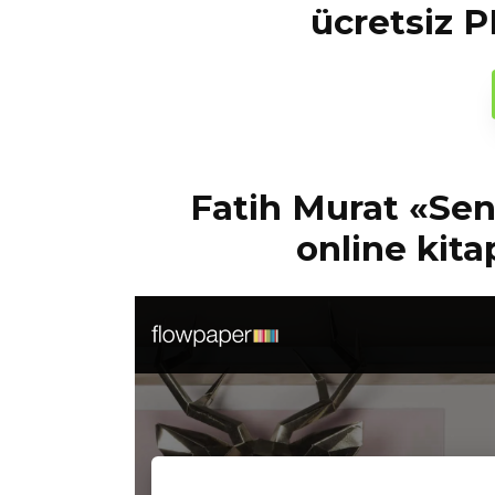
ücretsiz P
Fatih Murat «Se
online kita