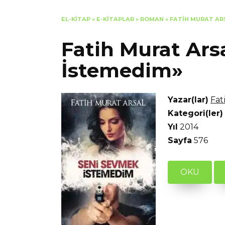
EL-KITAP
»
E-KITAPLAR
»
ROMAN
»
FATIH MURAT AR
Fatih Murat Ars
İstemedim»
Yazar(lar)
Fat
Kategori(ler)
Yıl
2014
Sayfa
576
OKU