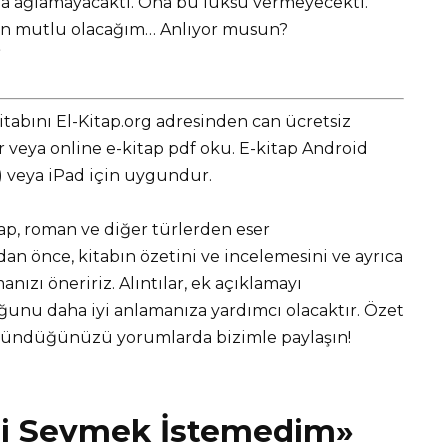
ama ağlamayacaktı. Ona bu lüksü vermeyecekti. “
n mutlu olacağım… Anlıyor musun?
”
abını El-Kitap.org adresinden can ücretsiz
eya online e-kitap pdf oku. E-kitap Android
r) veya iPad için uygundur.
tap, roman ve diğer türlerden eser
 önce, kitabın özetini ve incelemesini ve ayrıca
nızı öneririz. Alıntılar, ek açıklamayı
unu daha iyi anlamanıza yardımcı olacaktır. Özet
üşündüğünüzü yorumlarda bizimle paylaşın!
ni Sevmek İstemedim»