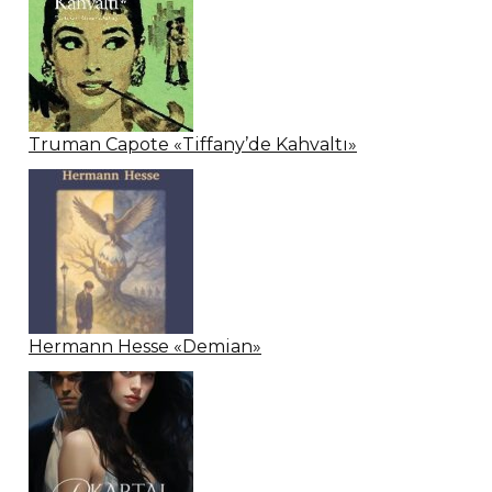
Truman Capote «Tiffany’de Kahvaltı»
Hermann Hesse «Demian»