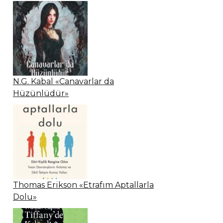
N.G. Kabal «Canavarlar da
Hüzünlüdür»
Thomas Erikson «Etrafım Aptallarla
Dolu»