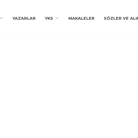
YAZARLAR
YKS
MAKALELER
SÖZLER VE ALI