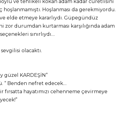
boylu ve tehlikeli kokan adam kadar cüretlisini
iç hoşlanmamıştı. Hoşlanması da gerekmiyordu.
 ve elde etmeye kararlıydı. Güpegündüz
esini zor durumdan kurtarması karşılığında adam
seçenekleri sınırlıydı…
evgilisi olacaktı.
şey güzel KARDEŞİN”
ü. “ Benden nefret edecek…
bir fırsatta hayatımızı cehenneme çevirmeye
yecek!”