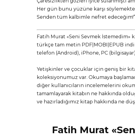
Çaresizlikten gözleri iyice sulanmıştı 
Her gün bunu yüzüne karşı söylemekte
Senden tüm kalbimle nefret edeceğim!
Fatih Murat «Seni Sevmek İstemedim» kit
türkçe tam metin PDF|MOBI|EPUB indir v
telefon (Android), iPhone, PC (bilgisaya
Yetişkinler ve çocuklar için geniş bir ki
koleksiyonumuz var. Okumaya başlamadan
diğer kullanıcıların incelemelerini okuma
tamamlayarak kitabın ne hakkında olduğ
ve hazırladığımız kitap hakkında ne d
Fatih Murat «Se