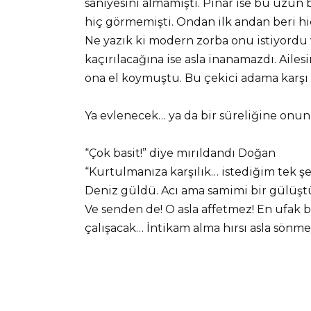
saniyesini almamıştı. Pınar ise bu uzun 
hiç görmemişti. Ondan ilk andan beri h
Ne yazık ki modern zorba onu istiyordu
kaçırılacağına ise asla inanamazdı. Ail
ona el koymuştu. Bu çekici adama karşı 
Ya evlenecek… ya da bir süreliğine onun s
“Çok basit!” diye mırıldandı Doğan
“Kurtulmanıza karşılık… istediğim tek 
Deniz güldü. Acı ama samimi bir gülüşt
Ve senden de! O asla affetmez! En ufak 
çalışacak… İntikam alma hırsı asla sönme