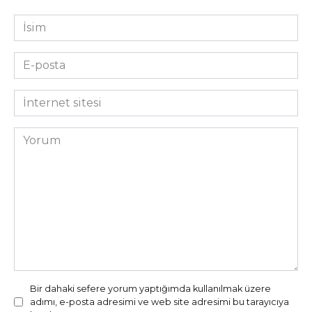
İsim
*
E-
posta
*
İnternet
sitesi
Yorum
Bir dahaki sefere yorum yaptığımda kullanılmak üzere
adımı, e-posta adresimi ve web site adresimi bu tarayıcıya