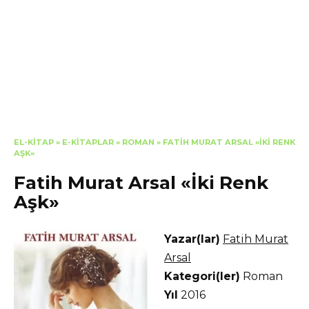
EL-KITAP
»
E-KITAPLAR
»
ROMAN
»
FATIH MURAT ARSAL «İKI RENK
AŞK»
Fatih Murat Arsal «İki Renk
Aşk»
Yazar(lar)
Fatih Murat
Arsal
Kategori(ler)
Roman
Yıl
2016