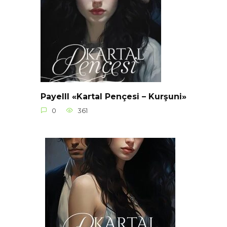
Payelll «Kartal Pençesi – Kurşuni»
0
361