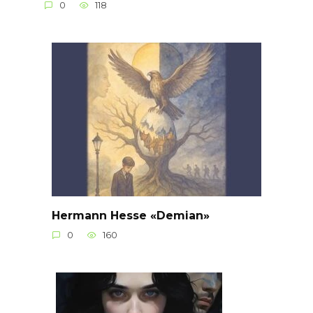
0
118
Hermann Hesse «Demian»
0
160