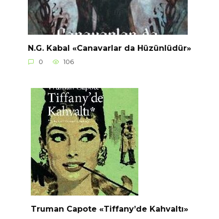
N.G. Kabal «Canavarlar da Hüzünlüdür»
0
106
Truman Capote «Tiffany’de Kahvaltı»