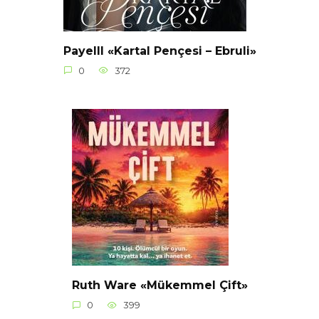
Payelll «Kartal Pençesi – Ebruli»
0
372
Ruth Ware «Mükemmel Çift»
0
399