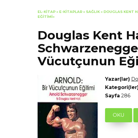
EL-KITAP
»
E-KITAPLAR
»
SAĞLIK
»
DOUGLAS KENT H
EĞITIMI»
Douglas Kent Ha
Schwarzenegger
Vücutçunun Eği
Yazar(lar)
Do
Kategori(ler
Sayfa
286
OKU