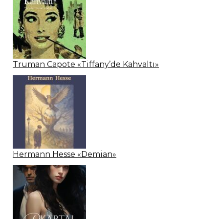
Truman Capote «Tiffany’de Kahvaltı»
Hermann Hesse «Demian»