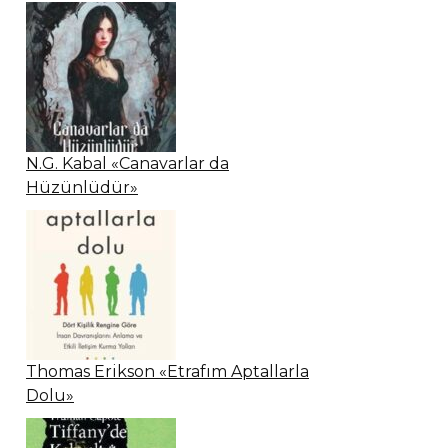
N.G. Kabal «Canavarlar da
Hüzünlüdür»
Thomas Erikson «Etrafım Aptallarla
Dolu»