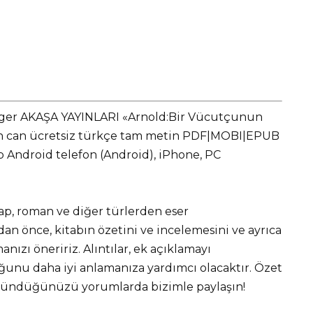
gger AKAŞA YAYINLARI «Arnold:Bir Vücutçunun
den can ücretsiz türkçe tam metin PDF|MOBI|EPUB
ap Android telefon (Android), iPhone, PC
tap, roman ve diğer türlerden eser
 önce, kitabın özetini ve incelemesini ve ayrıca
nızı öneririz. Alıntılar, ek açıklamayı
unu daha iyi anlamanıza yardımcı olacaktır. Özet
üşündüğünüzü yorumlarda bizimle paylaşın!