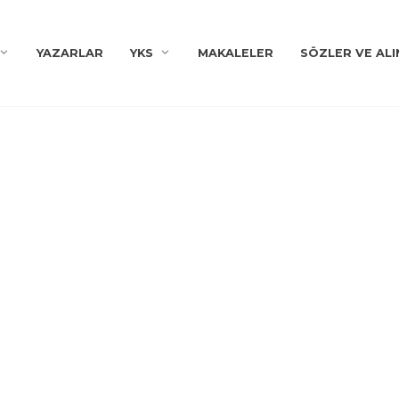
YAZARLAR
YKS
MAKALELER
SÖZLER VE ALI