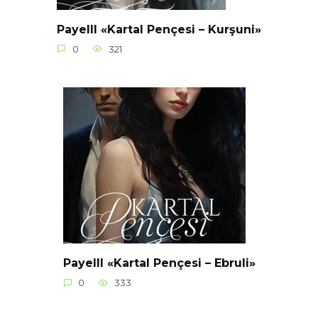
Payelll «Kartal Pençesi – Kurşuni»
0
321
Payelll «Kartal Pençesi – Ebruli»
0
333