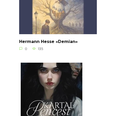
Hermann Hesse «Demian»
0
135