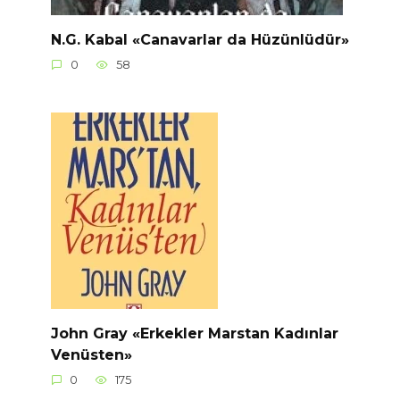
N.G. Kabal «Canavarlar da Hüzünlüdür»
0
58
John Gray «Erkekler Marstan Kadınlar
Venüsten»
0
175