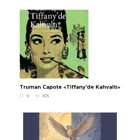
Truman Capote «Tiffany’de Kahvaltı»
0
105