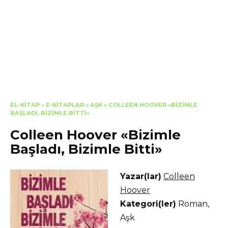
EL-KITAP
»
E-KITAPLAR
»
AŞK
»
COLLEEN HOOVER «BIZIMLE
BAŞLADI, BIZIMLE BITTI»
Colleen Hoover «Bizimle
Başladı, Bizimle Bitti»
Yazar(lar)
Colleen
Hoover
Kategori(ler)
Roman
,
Aşk