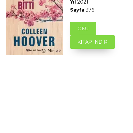
Yıl
2021
Sayfa
376
OKU
KITAP INDIR