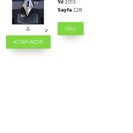
Yıl
2013
Sayfa
228
OKU
KITAP INDIR