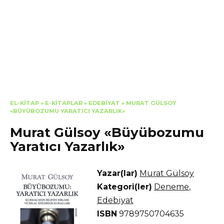
EL-KITAP
»
E-KITAPLAR
»
EDEBIYAT
»
MURAT GÜLSOY
«BÜYÜBOZUMU YARATICI YAZARLIK»
Murat Gülsoy «Büyübozumu
Yaratıcı Yazarlık»
Yazar(lar)
Murat Gülsoy
Kategori(ler)
Deneme
,
Edebiyat
ISBN
9789750704635