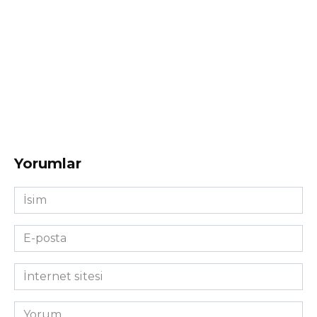
Yorumlar
İsim
*
E-
posta
*
İnternet
sitesi
Yorum