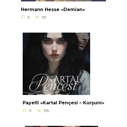
Hermann Hesse «Demian»
0
131
Payelll «Kartal Pençesi – Kurşuni»
0
315