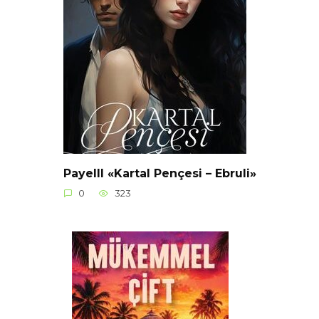
Payelll «Kartal Pençesi – Ebruli»
0
323