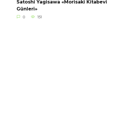
Satoshi Yagisawa «Morisaki Kitabevi
Günleri»
0
151