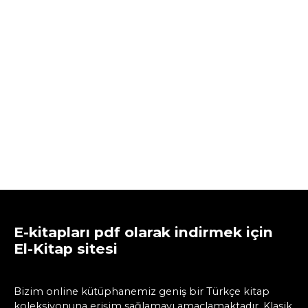
E-kitapları pdf olarak indirmek için
El-Kitap sitesi
Bizim online kütüphanemiz geniş bir Türkçe kitap
koleksiyonuna erişim sağlamayı amaçlamaktadır. Klasik