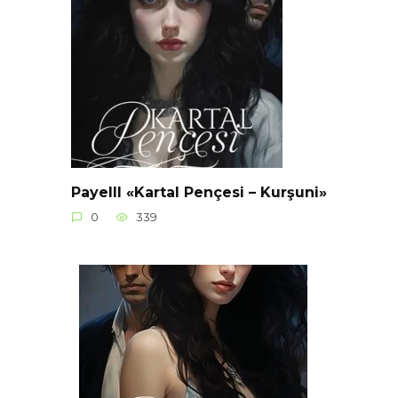
Payelll «Kartal Pençesi – Kurşuni»
0
339