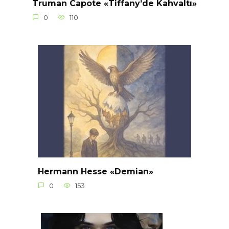
Truman Capote «Tiffany’de Kahvaltı»
0
110
Hermann Hesse «Demian»
0
153