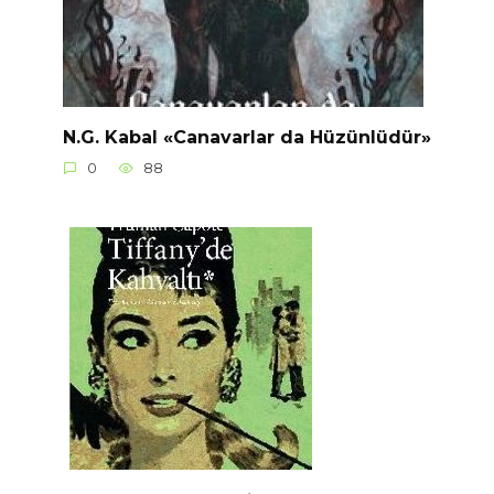
N.G. Kabal «Canavarlar da Hüzünlüdür»
0
88