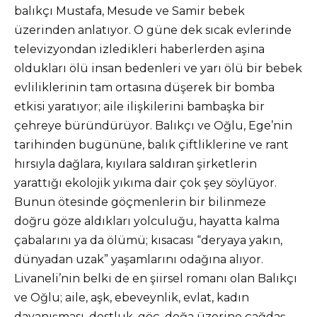
balıkçı Mustafa, Mesude ve Samir bebek
üzerinden anlatıyor. O güne dek sıcak evlerinde
televizyondan izledikleri haberlerden aşina
oldukları ölü insan bedenleri ve yarı ölü bir bebek
evliliklerinin tam ortasına düşerek bir bomba
etkisi yaratıyor; aile ilişkilerini bambaşka bir
çehreye büründürüyor. Balıkçı ve Oğlu, Ege’nin
tarihinden bugününe, balık çiftliklerine ve rant
hırsıyla dağlara, kıyılara saldıran şirketlerin
yarattığı ekolojik yıkıma dair çok şey söylüyor.
Bunun ötesinde göçmenlerin bir bilinmeze
doğru göze aldıkları yolculuğu, hayatta kalma
çabalarını ya da ölümü; kısacası “deryaya yakın,
dünyadan uzak” yaşamlarını odağına alıyor.
Livaneli’nin belki de en şiirsel romanı olan Balıkçı
ve Oğlu; aile, aşk, ebeveynlik, evlat, kadın
dayanışması, dostluk, göç, doğa üzerine çağdaş