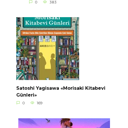
0
383
Satoshi Yagisawa «Morisaki Kitabevi
Günleri»
0
169