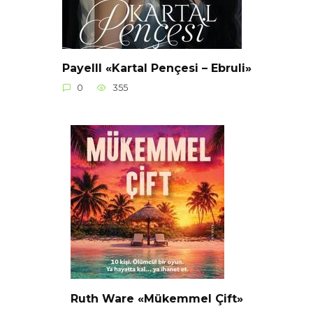
Payelll «Kartal Pençesi – Ebruli»
0
355
Ruth Ware «Mükemmel Çift»