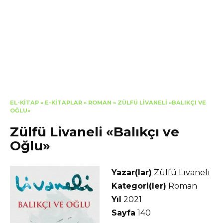
EL-KITAP
»
E-KITAPLAR
»
ROMAN
»
ZÜLFÜ LIVANELI «BALIKÇI VE
OĞLU»
Zülfü Livaneli «Balıkçı ve
Oğlu»
Yazar(lar)
Zülfü Livaneli
Kategori(ler)
Roman
Yıl
2021
Sayfa
140