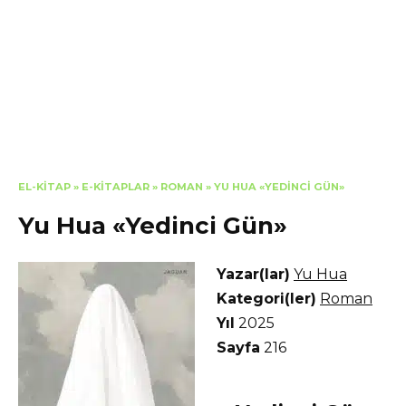
EL-KITAP
»
E-KITAPLAR
»
ROMAN
»
YU HUA «YEDINCI GÜN»
Yu Hua «Yedinci Gün»
Yazar(lar)
Yu Hua
Kategori(ler)
Roman
Yıl
2025
Sayfa
216