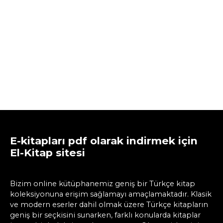
E-kitapları pdf olarak indirmek için
El-Kitap sitesi
Bizim online kütüphanemiz geniş bir Türkçe kitap
koleksiyonuna erişim sağlamayı amaçlamaktadır. Klasik
ve modern eserler dahil olmak üzere Türkçe kitapların
geniş bir seçkisini sunarken, farklı konularda kitaplar