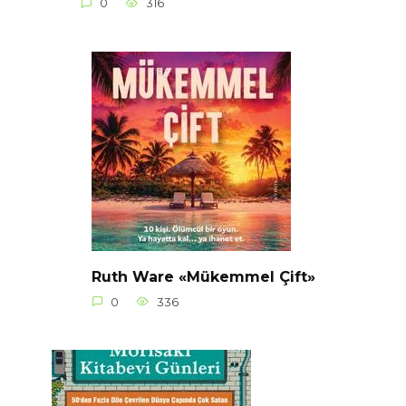
0
316
Ruth Ware «Mükemmel Çift»
0
336