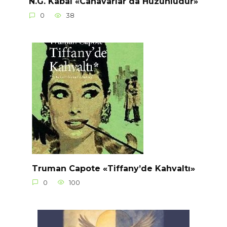
N.G. Kabal «Canavarlar da Hüzünlüdür»
0
38
Truman Capote «Tiffany’de Kahvaltı»
0
100