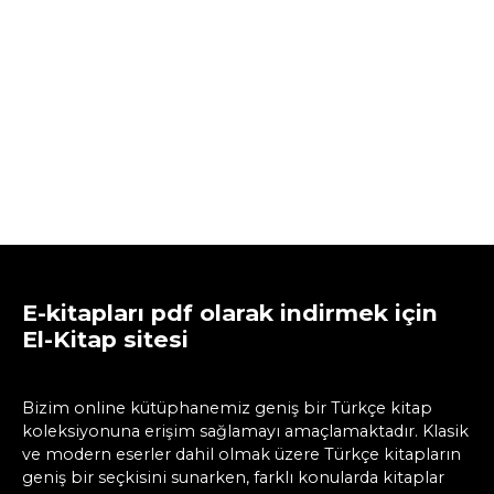
E-kitapları pdf olarak indirmek için
El-Kitap sitesi
Bizim online kütüphanemiz geniş bir Türkçe kitap
koleksiyonuna erişim sağlamayı amaçlamaktadır. Klasik
ve modern eserler dahil olmak üzere Türkçe kitapların
geniş bir seçkisini sunarken, farklı konularda kitaplar