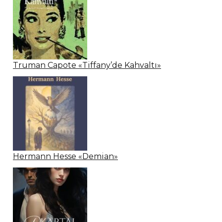
Truman Capote «Tiffany’de Kahvaltı»
Hermann Hesse «Demian»