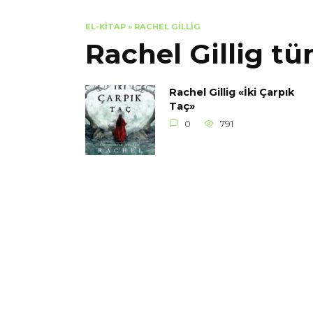
EL-KITAP
»
RACHEL GILLIG
Rachel Gillig tü
Rachel Gillig «İki Çarpık
Taç»
0
791