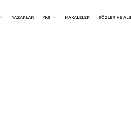
YAZARLAR
YKS
MAKALELER
SÖZLER VE ALI