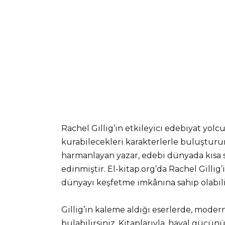
Rachel Gillig’in etkileyici edebiyat yol
kurabilecekleri karakterlerle buluşturur
harmanlayan yazar, edebi dünyada kısa 
edinmiştir. El-kitap.org’da Rachel Gillig
dünyayı keşfetme imkânına sahip olabili
Gillig’in kaleme aldığı eserlerde, moder
bulabilirsiniz. Kitaplarıyla, hayal gücün