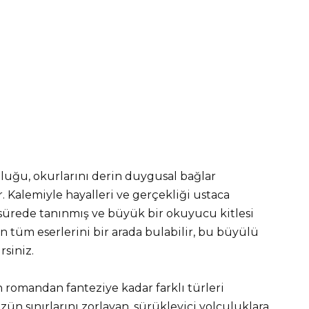
culuğu, okurlarını derin duygusal bağlar
. Kalemiyle hayalleri ve gerçekliği ustaca
sürede tanınmış ve büyük bir okuyucu kitlesi
’in tüm eserlerini bir arada bulabilir, bu büyülü
rsiniz.
n romandan fanteziye kadar farklı türleri
üzün sınırlarını zorlayan, sürükleyici yolculuklara