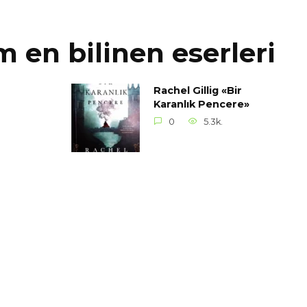
m en bilinen eserleri
Rachel Gillig «Bir
Karanlık Pencere»
0
5.3k.