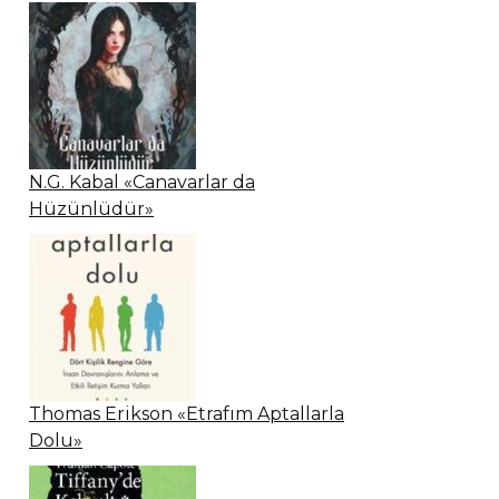
N.G. Kabal «Canavarlar da
Hüzünlüdür»
Thomas Erikson «Etrafım Aptallarla
Dolu»