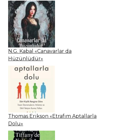
N.G. Kabal «Canavarlar da
Hüzünlüdür»
Thomas Erikson «Etrafım Aptallarla
Dolu»