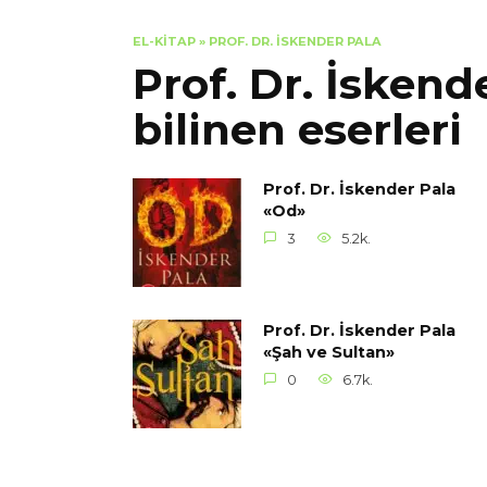
EL-KITAP
»
PROF. DR. İSKENDER PALA
Prof. Dr. İsken
bilinen eserleri
Prof. Dr. İskender Pala
«Od»
3
5.2k.
Prof. Dr. İskender Pala
«Şah ve Sultan»
0
6.7k.