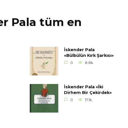
der Pala tüm en
İskender Pala
«Bülbülün Kırk Şarkısı»
0
8.8k.
İskender Pala «İki
Dirhem Bir Çekirdek»
0
17.1k.