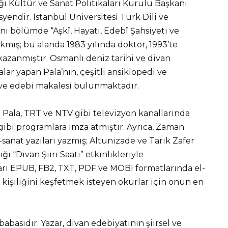
 Kültür ve Sanat Politikaları Kurulu Başkanı
yendir. İstanbul Üniversitesi Türk Dili ve
ı bölümde “Aşkî, Hayatı, Edebî Şahsiyeti ve
ekmiş; bu alanda 1983 yılında doktor, 1993’te
kazanmıştır. Osmanlı deniz tarihi ve divan
ar yapan Pala’nın, çeşitli ansiklopedi ve
 ve edebi makalesi bulunmaktadır.
 Pala, TRT ve NTV gibi televizyon kanallarında
 gibi programlara imza atmıştır. Ayrıca, Zaman
anat yazıları yazmış; Altunizade ve Tarık Zafer
“Divan Şiiri Saati” etkinlikleriyle
arı EPUB, FB2, TXT, PDF ve MOBI formatlarında el-
bi kişiliğini keşfetmek isteyen okurlar için onun en
basıdır. Yazar, divan edebiyatının şiirsel ve