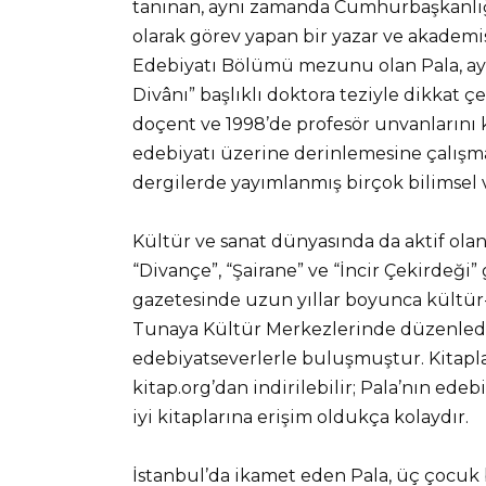
tanınan, aynı zamanda Cumhurbaşkanlığı
olarak görev yapan bir yazar ve akademis
Edebiyatı Bölümü mezunu olan Pala, ayn
Divânı” başlıklı doktora teziyle dikkat ç
doçent ve 1998’de profesör unvanlarını 
edebiyatı üzerine derinlemesine çalışmal
dergilerde yayımlanmış birçok bilimsel
Kültür ve sanat dünyasında da aktif olan
“Divançe”, “Şairane” ve “İncir Çekirdeği”
gazetesinde uzun yıllar boyunca kültür-s
Tunaya Kültür Merkezlerinde düzenlediği 
edebiyatseverlerle buluşmuştur. Kitapl
kitap.org’dan indirilebilir; Pala’nın ede
iyi kitaplarına erişim oldukça kolaydır.
İstanbul’da ikamet eden Pala, üç çocuk ba