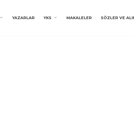
YAZARLAR
YKS
MAKALELER
SÖZLER VE ALI