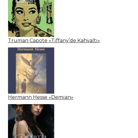
Truman Capote «Tiffany’de Kahvaltı»
Hermann Hesse «Demian»