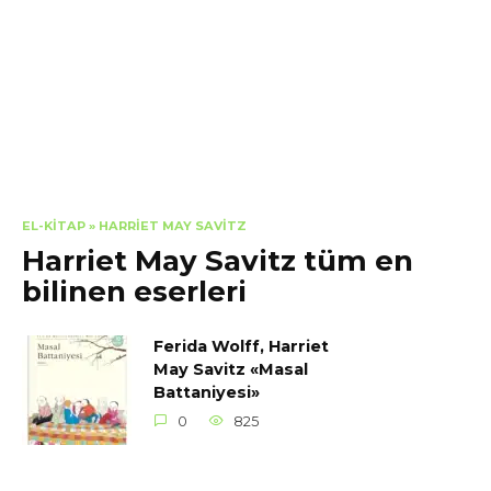
EL-KITAP
»
HARRIET MAY SAVITZ
Harriet May Savitz tüm en
bilinen eserleri
Ferida Wolff, Harriet
May Savitz «Masal
Battaniyesi»
0
825