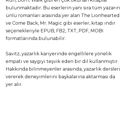
Run, Don’t Walk gibi en çok okunan kitaplar
bulunmaktadır. Bu eserlerin yanı sıra tüm yazarın
ünlü romanları arasında yer alan The Lionhearted
ve Come Back, Mr. Magic gibi eserler, kitap indir
seçenekleriyle EPUB, FB2, TXT, PDF, MOBI
formatlarında bulunabilir.
Savitz, yazarlık kariyerinde engellilere yönelik
empati ve saygıyı teşvik eden bir dil kullanmıştır.
Hakkında bilinmeyenler arasında, yazarlık dersleri
vererek deneyimlerini başkalarına aktarması da
yer alır.