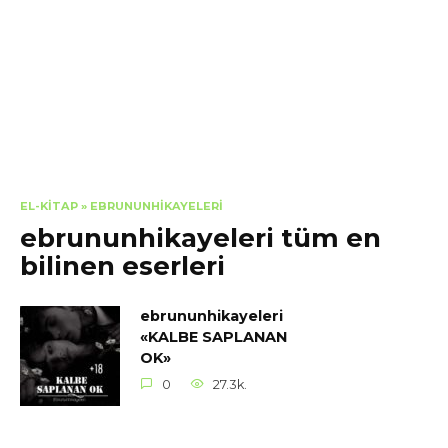
EL-KITAP
»
EBRUNUNHIKAYELERI
ebrununhikayeleri tüm en
bilinen eserleri
ebrununhikayeleri
«KALBE SAPLANAN
OK»
0
27.3k.