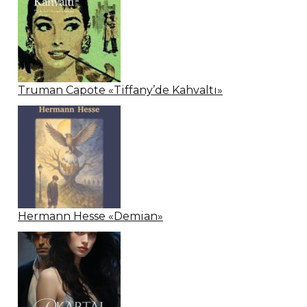
Truman Capote «Tiffany’de Kahvaltı»
Hermann Hesse «Demian»