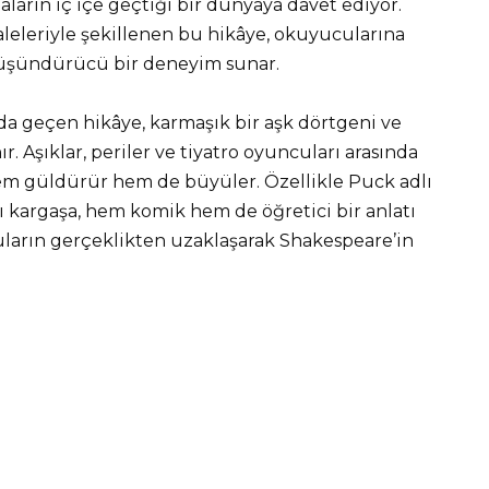
maların iç içe geçtiği bir dünyaya davet ediyor.
leleriyle şekillenen bu hikâye, okuyucularına
üşündürücü bir deneyim sunar.
’da geçen hikâye, karmaşık bir aşk dörtgeni ve
. Aşıklar, periler ve tiyatro oyuncuları arasında
 hem güldürür hem de büyüler. Özellikle Puck adlı
ı kargaşa, hem komik hem de öğretici bir anlatı
uların gerçeklikten uzaklaşarak Shakespeare’in