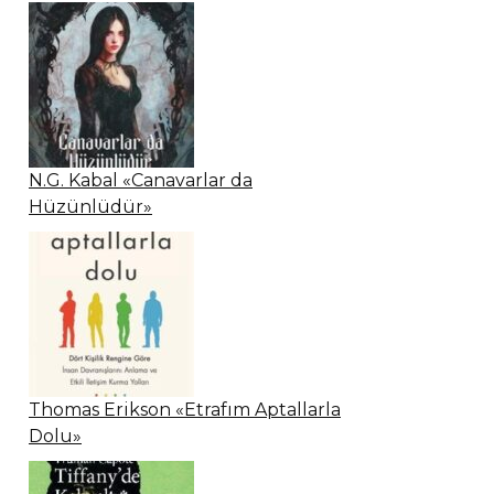
N.G. Kabal «Canavarlar da
Hüzünlüdür»
Thomas Erikson «Etrafım Aptallarla
Dolu»