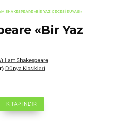
AM SHAKESPEARE «BIR YAZ GECESI RÜYASI»
eare «Bir Yaz
illiam Shakespeare
r)
Dünya Klasikleri
KITAP INDIR