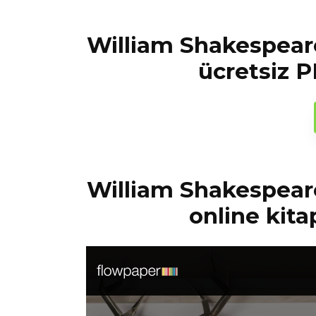
William Shakespeare
ücretsiz P
William Shakespeare
online kita