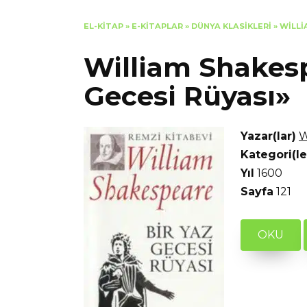
EL-KITAP
»
E-KITAPLAR
»
DÜNYA KLASIKLERI
»
WILLI
William Shakesp
Gecesi Rüyası»
Yazar(lar)
W
Kategori(le
Yıl
1600
Sayfa
121
OKU