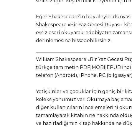
sınırsızlığını keşfetmek isteyenler için
Eğer Shakespeare’in büyüleyici dünyasın
Shakespeare «Bir Yaz Gecesi Rüyası» kita
eşsiz eseri okuyarak, edebiyatın zamansız
derinlemesine hissedebilirsiniz.
William Shakespeare «Bir Yaz Gecesi Rüy
türkçe tam metin PDF|MOBI|EPUB indir v
telefon (Android), iPhone, PC (bilgisaya
Yetişkinler ve çocuklar için geniş bir ki
koleksiyonumuz var. Okumaya başlamadan
diğer kullanıcıların incelemelerini okuma
tamamlayarak kitabın ne hakkında olduğ
ve hazırladığımız kitap hakkında ne d