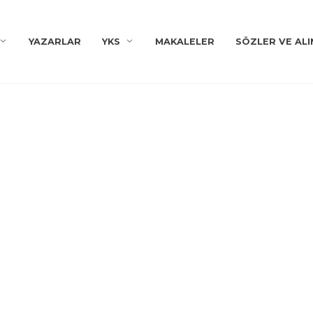
YAZARLAR
YKS
MAKALELER
SÖZLER VE ALI