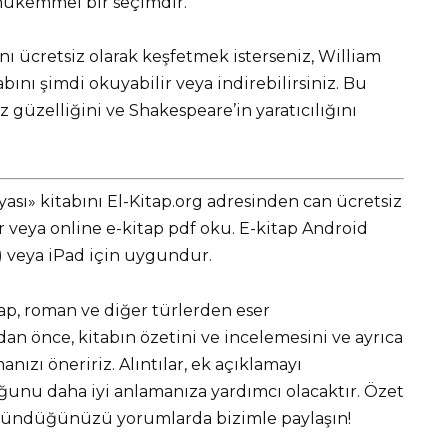
 mükemmel bir seçimdir.
ı ücretsiz olarak keşfetmek isterseniz, William
bını şimdi okuyabilir veya indirebilirsiniz. Bu
 güzelliğini ve Shakespeare’in yaratıcılığını
ası» kitabını El-Kitap.org adresinden can ücretsiz
eya online e-kitap pdf oku. E-kitap Android
r) veya iPad için uygundur.
tap, roman ve diğer türlerden eser
 önce, kitabın özetini ve incelemesini ve ayrıca
nızı öneririz. Alıntılar, ek açıklamayı
unu daha iyi anlamanıza yardımcı olacaktır. Özet
üşündüğünüzü yorumlarda bizimle paylaşın!