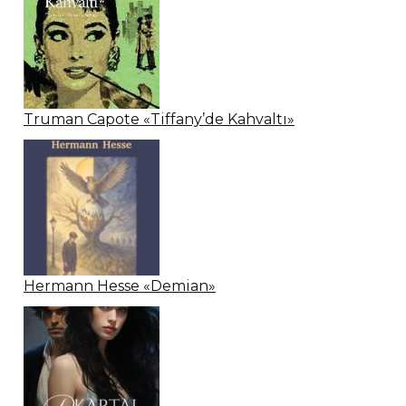
Truman Capote «Tiffany’de Kahvaltı»
Hermann Hesse «Demian»