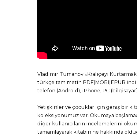
Vladimir Tumanov «Kraliçeyi Kurtarmak» 
türkçe tam metin PDF|MOBI|EPUB indir v
telefon (Android), iPhone, PC (bilgisaya
Yetişkinler ve çocuklar için geniş bir ki
koleksiyonumuz var. Okumaya başlamadan
diğer kullanıcıların incelemelerini okuma
tamamlayarak kitabın ne hakkında olduğ