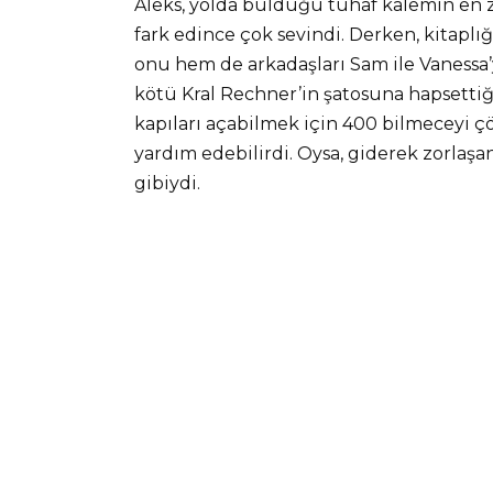
Aleks, yolda bulduğu tuhaf kalemin en 
fark edince çok sevindi. Derken, kitaplı
onu hem de arkadaşları Sam ile Vanessa’yı
kötü Kral Rechner’in şatosuna hapsettiğ
kapıları açabilmek için 400 bilmeceyi ç
yardım edebilirdi. Oysa, giderek zorlaş
gibiydi.