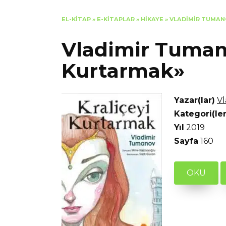
EL-KITAP
»
E-KITAPLAR
»
HIKAYE
»
VLADIMIR TUMAN
Vladimir Tumano
Kurtarmak»
Yazar(lar)
V
Kategori(ler
Yıl
2019
Sayfa
160
OKU