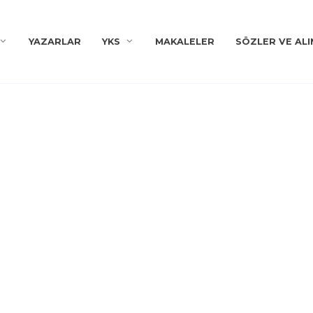
YAZARLAR
YKS
MAKALELER
SÖZLER VE ALI