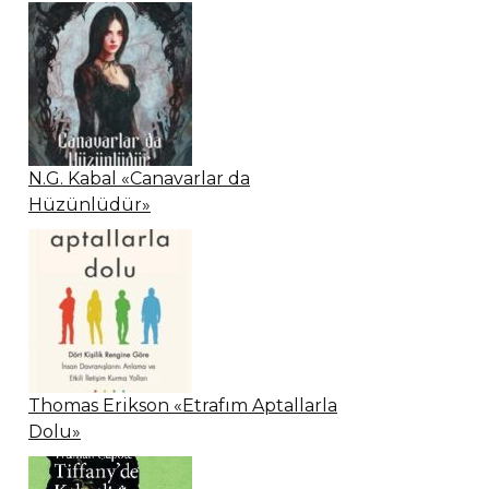
N.G. Kabal «Canavarlar da
Hüzünlüdür»
Thomas Erikson «Etrafım Aptallarla
Dolu»