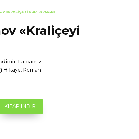
OV «KRALIÇEYI KURTARMAK»
v «Kraliçeyi
ladimir Tumanov
)
Hikaye
,
Roman
KITAP INDIR