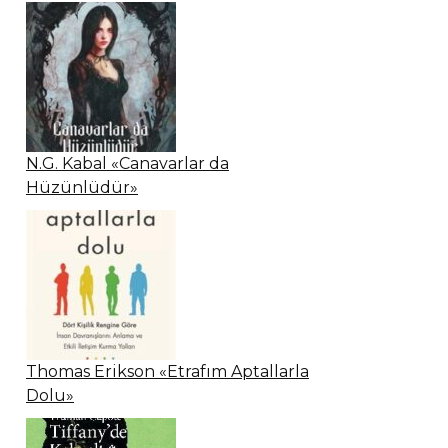
N.G. Kabal «Canavarlar da
Hüzünlüdür»
Thomas Erikson «Etrafım Aptallarla
Dolu»