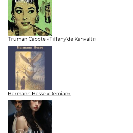
Truman Capote «Tiffany’de Kahvaltı»
Hermann Hesse «Demian»