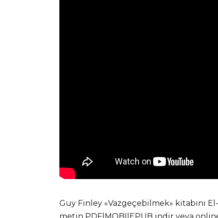
Guy Finley «Vazgeçebilmek» kitabını El
metin PDF|MOBI|EPUB indir veya online 