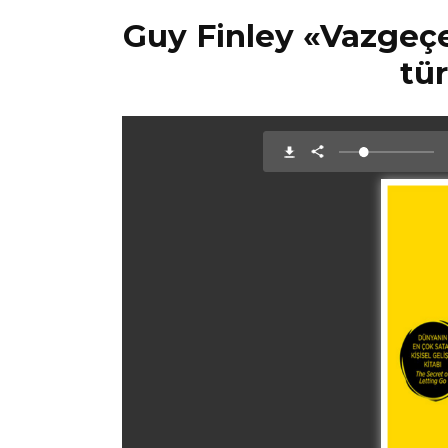
Guy Finley «Vazgeçe
tü