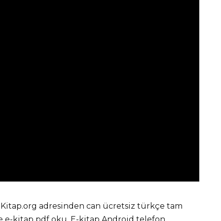
-Kitap.org adresinden can ücretsiz türkçe tam
e-kitap pdf oku. E-kitap Android telefon