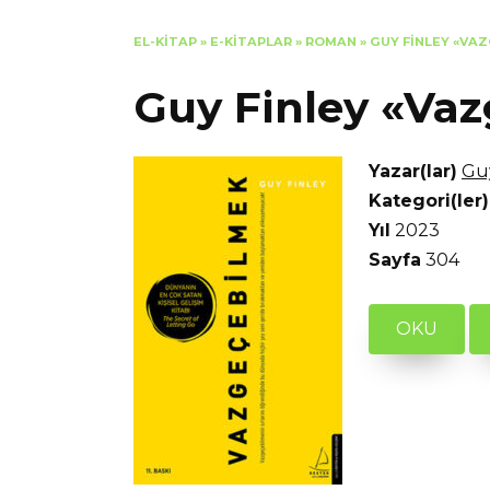
EL-KITAP
»
E-KITAPLAR
»
ROMAN
»
GUY FINLEY «VA
Guy Finley «Va
Yazar(lar)
Gu
Kategori(ler)
Yıl
2023
Sayfa
304
OKU