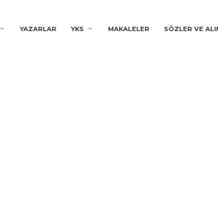
YAZARLAR
YKS
MAKALELER
SÖZLER VE ALI