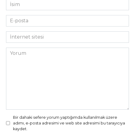
İsim
*
E-
posta
*
İnternet
sitesi
Yorum
Bir dahaki sefere yorum yaptığımda kullanılmak üzere
adımı, e-posta adresimi ve web site adresimi bu tarayıcıya
kaydet.