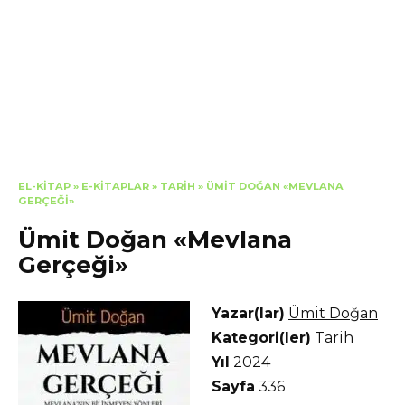
EL-KITAP
»
E-KITAPLAR
»
TARIH
»
ÜMIT DOĞAN «MEVLANA
GERÇEĞI»
Ümit Doğan «Mevlana
Gerçeği»
Yazar(lar)
Ümit Doğan
Kategori(ler)
Tarih
Yıl
2024
Sayfa
336