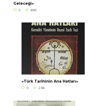
Geleceği»
0
866
«Türk Tarihinin Ana Hatları»
0
2.8k.