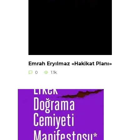
Emrah Eryılmaz «Hakikat Planı»
0
1.1k.