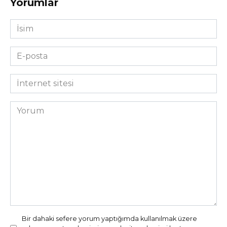
Yorumlar
İsim
*
E-
posta
*
İnternet
sitesi
Yorum
Bir dahaki sefere yorum yaptığımda kullanılmak üzere