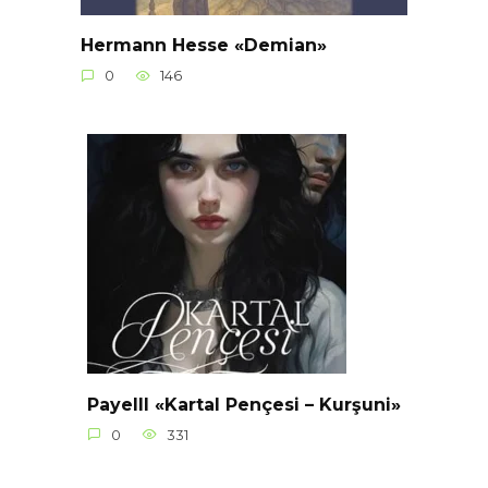
Hermann Hesse «Demian»
0
146
Payelll «Kartal Pençesi – Kurşuni»
0
331