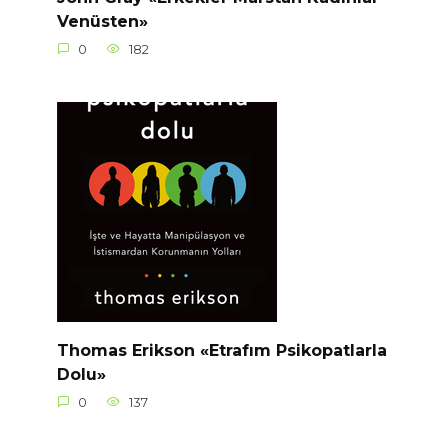
Venüsten»
0
182
Thomas Erikson «Etrafım Psikopatlarla
Dolu»
0
137