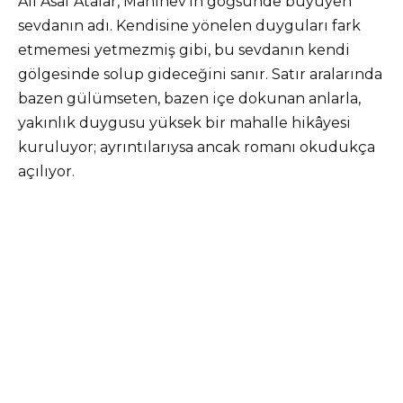
Ali Asaf Atalar, Mahinev’in göğsünde büyüyen
sevdanın adı. Kendisine yönelen duyguları fark
etmemesi yetmezmiş gibi, bu sevdanın kendi
gölgesinde solup gideceğini sanır. Satır aralarında
bazen gülümseten, bazen içe dokunan anlarla,
yakınlık duygusu yüksek bir mahalle hikâyesi
kuruluyor; ayrıntılarıysa ancak romanı okudukça
açılıyor.