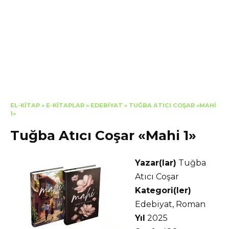
EL-KITAP
»
E-KITAPLAR
»
EDEBIYAT
»
TUĞBA ATICI COŞAR «MAHI
1»
Tuğba Atıcı Coşar «Mahi 1»
Yazar(lar)
Tuğba
Atıcı Coşar
Kategori(ler)
Edebiyat, Roman
Yıl
2025