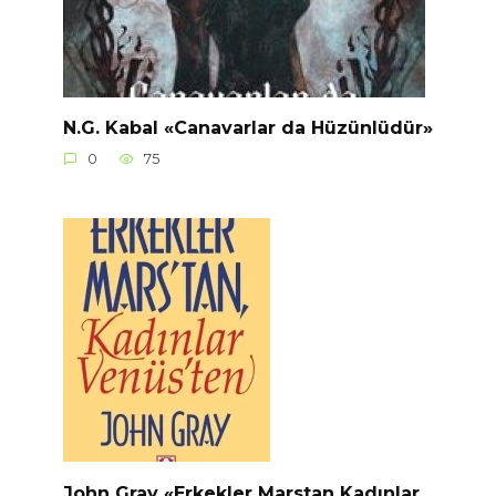
N.G. Kabal «Canavarlar da Hüzünlüdür»
0
75
John Gray «Erkekler Marstan Kadınlar