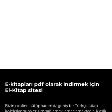
E-kitapları pdf olarak indirmek için
El-Kitap sitesi
Bizim online kütüphanemiz geniş bir Türkçe kitap
koleksiyonuna erişim sağlamayı amaçlamaktadır. Klasik