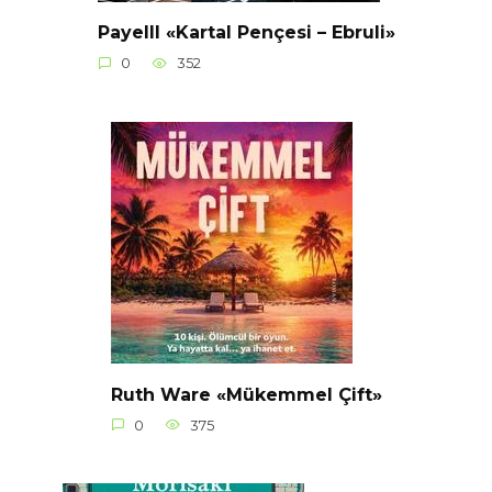
Payelll «Kartal Pençesi – Ebruli»
0
352
Ruth Ware «Mükemmel Çift»
0
375