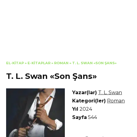
EL-KITAP
»
E-KITAPLAR
»
ROMAN
»
T. L. SWAN «SON ŞANS»
T. L. Swan «Son Şans»
Yazar(lar)
T. L. Swan
Kategori(ler)
Roman
Yıl
2024
Sayfa
544