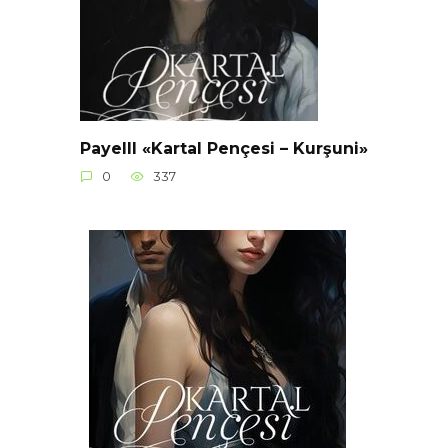
Payelll «Kartal Pençesi – Kurşuni»
0
337