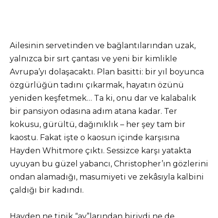
Ailesinin servetinden ve bağlantılarından uzak,
yalnızca bir sırt çantası ve yeni bir kimlikle
Avrupa’yı dolaşacaktı. Plan basitti: bir yıl boyunca
özgürlüğün tadını çıkarmak, hayatın özünü
yeniden keşfetmek… Ta ki, onu dar ve kalabalık
bir pansiyon odasına adım atana kadar. Ter
kokusu, gürültü, dağınıklık – her şey tam bir
kaostu. Fakat işte o kaosun içinde karşısına
Hayden Whitmore çıktı. Sessizce karşı yatakta
uyuyan bu güzel yabancı, Christopher’ın gözlerini
ondan alamadığı, masumiyeti ve zekâsıyla kalbini
çaldığı bir kadındı.
Hayden ne tipik “av”larından biriydi ne de