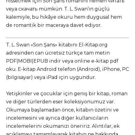
hissetmek için Son Şans romanını hemen читать
veya скачать mümkün. T. L. Swan’ın güçlü
kalemiyle, bu hikâye okuru hem duygusal hem
de romantik bir maceraya davet ediyor.
T. L. Swan «Son Şans» kitabını El-Kitap.org
adresinden can ücretsiz türkçe tam metin
PDF|MOBI|EPUB indir veya online e-kitap pdf
oku. E-kitap Android telefon (Android), iPhone, PC
(bilgisayar) veya iPad için uygundur.
Yetişkinler ve çocuklar için geniş bir kitap, roman
ve diğer türlerden eser koleksiyonumuz var.
Okumaya başlamadan önce, kitabın özetini ve
incelemesini ve ayrıca diğer kullanıcıların
incelemelerini okumanızı öneririz. Alıntılar, ek
açıklamayı tamamlayarak kitabın ne hakkında