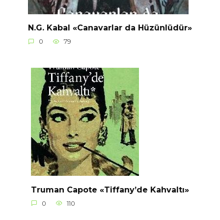
N.G. Kabal «Canavarlar da Hüzünlüdür»
0
79
Truman Capote «Tiffany’de Kahvaltı»
0
110