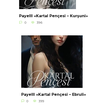
Payelll «Kartal Pençesi – Kurşuni»
0
396
Payelll «Kartal Pençesi – Ebruli»
0
399