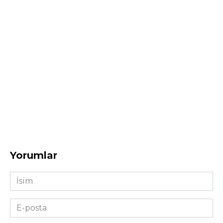
Yorumlar
İsim
*
E-
posta