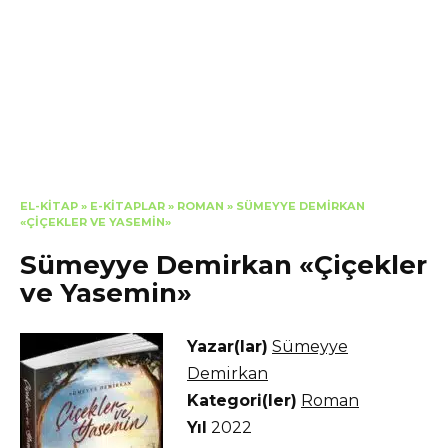
EL-KITAP
»
E-KITAPLAR
»
ROMAN
»
SÜMEYYE DEMIRKAN
«ÇIÇEKLER VE YASEMIN»
Sümeyye Demirkan «Çiçekler
ve Yasemin»
Yazar(lar)
Sümeyye
Demirkan
Kategori(ler)
Roman
Yıl
2022