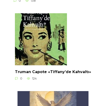
0
138
Truman Capote «Tiffany’de Kahvaltı»
0
124